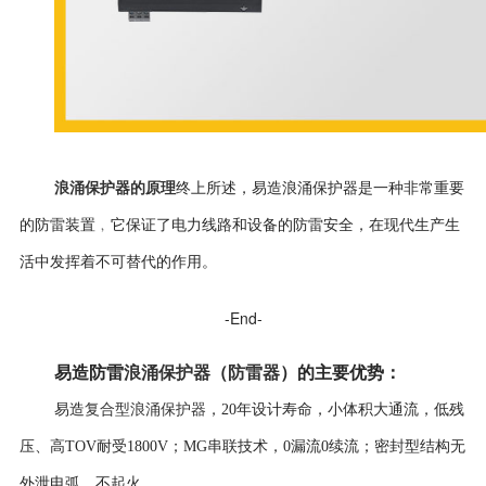
浪涌保护器的原理
终上所述，易造浪涌保护器是一种非常重要
的防雷装置﹐它保证了电力线路和设备的防雷安全，在现代生产生
活中发挥着不可替代的作用。
-End-
易造防雷
浪涌保护器
（
防雷器
）
的
主要优势
：
复合型浪涌保护器
易造
，
20年设计寿命，
小体积大通流，低残
压、高TOV耐受1800V；MG串联技术，0漏流0续流；密封型结构无
外泄电弧，不起火。