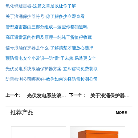
氧化锌避雷器
-这篇文章足以让你了解
关于浪涌保护器符号
-你了解多少立即查看
管型避雷器由三部分组成—这些你都知道吗
高压避雷器的作用及原理—纯纯干货值得收藏
信号浪涌保护器是什么
-了解清楚才能放心选择
预防雷电安全小常识—防“雷”于未然,易造更安全
光伏发电系统浪涌保护器方案
-立即咨询免费获取
防雷检测公司哪家好
-
教你如何选择防雷检测公司
上一个:
光伏发电系统浪涌
下一个：
关于浪涌保护器符
保护器方案-立即咨
号-你了解多少立即
询免费获取【杭州
查看【杭州易造】
推荐产品
MORE
易造】