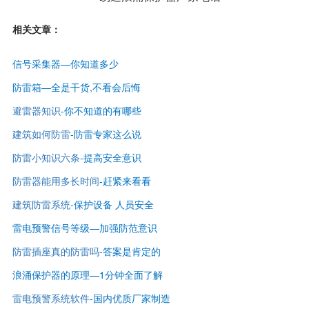
相关文章：
信号采集器—你知道多少
防雷箱—全是干货,不看会后悔
避雷器知识
-
你不知道的有哪些
建筑如何防雷
-
防雷专家这么说
防雷小知识六条
-提高安全意识
防雷器能用多长时间
-赶紧来看看
建筑防雷系统
-保护设备 人员安全
雷电预警信号等级—
加强防范意识
防雷插座真的防雷吗
-答案是肯定的
浪涌保护器的原理—1分钟全面了解
雷电预警系统软件
-国内优质厂家制造