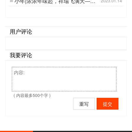
小年|浓浓年味起，祥瑞飞满天——
2023.01.14
【杭州易造】…
用户评论
我要评论
( 内容最多500个字 )
重写
提交