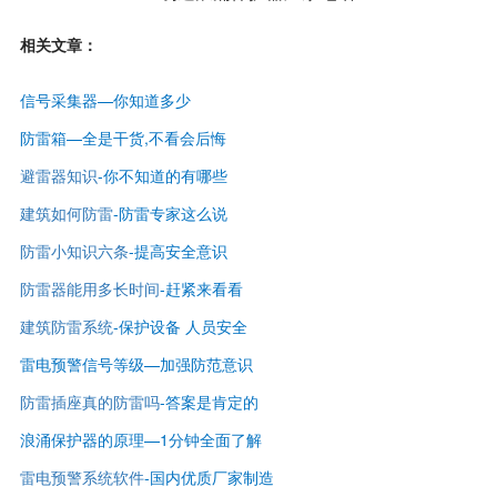
相关文章：
信号采集器—你知道多少
防雷箱—全是干货,不看会后悔
避雷器知识
-
你不知道的有哪些
建筑如何防雷
-
防雷专家这么说
防雷小知识六条
-提高安全意识
防雷器能用多长时间
-赶紧来看看
建筑防雷系统
-保护设备 人员安全
雷电预警信号等级—
加强防范意识
防雷插座真的防雷吗
-答案是肯定的
浪涌保护器的原理—1分钟全面了解
雷电预警系统软件
-国内优质厂家制造