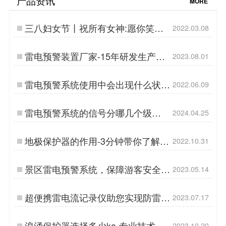
产品资讯
MORE
三八妇女节丨祝所有女神:愿你笑靥
2022.03.08
如花,一生不减芳华-杭州易造…
雷电预警装置厂家-15年研发生产经
2023.08.01
验,国标参编单位！-易造防雷…
雷电预警系统使用中会出现什么状
2022.06.09
况-早知道早好【杭州易造】…
雷电预警系统的信号分哪几个级
2024.04.25
别？-易造防雷…
地极保护器的作用-3分钟带你了解
2022.10.31
【杭州易造】…
景区雷电预警系统，保障游客安全的
2023.05.14
必备利器！-易造防雷…
超便携雷电流记录仪助您实现防雷降
2023.07.17
本增效！-易造防雷…
浪涌保护器选择多少ka-专业技术为
2023.10.20