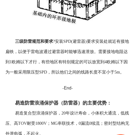
三级防雷规范和要求
?
安装
SPD(避雷器)要求安装处就近有接地
扁铁，以便于雷电波通过避雷器时能够迅速泄放。需要接地电阻达
到1欧姆以下才行，有些地区有特别规定的可以放宽到4欧姆以下因
为一般采用限压型SPD，所以他们之间的线路长度不宜小于5m。
-End-
易造防雷
浪涌保护器
（
防雷器
）
的
主要优势
：
复合型浪涌保护器
易造
，
20年设计寿命，
小体积大通流，低残
压、高TOV耐受1800V；MG串联技术，0漏流0续流；密封型结构无
外泄电弧，不起火。