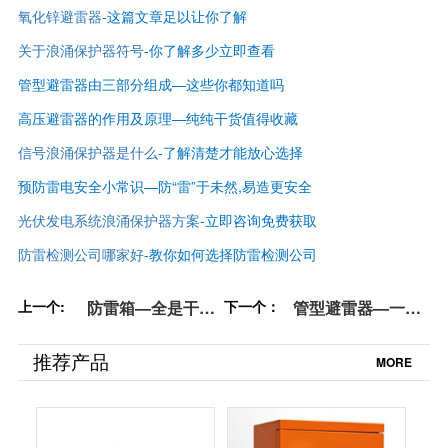
氧化锌避雷器
-这篇文章足以让你了解
关于浪涌保护器符号
-你了解多少立即查看
管型避雷器由三部分组成—这些你都知道吗
高压避雷器的作用及原理—纯纯干货值得收藏
信号浪涌保护器是什么
-了解清楚才能放心选择
预防雷电安全小常识—防“雷”于未然,易造更安全
光伏发电系统浪涌保护器方案
-立即咨询免费获取
防雷检测公司哪家好
-
教你如何选择防雷检测公司
上一个:
防雷箱—全是干货,
下一个：
管型避雷器—一看
不看会后悔【杭州
就清楚【杭州易
易造】
造】
推荐产品
MORE