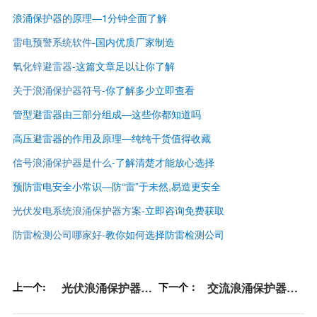
浪涌保护器的原理—1分钟全面了解
雷电预警系统软件
-国内优质厂家制造
氧化锌避雷器
-这篇文章足以让你了解
关于浪涌保护器符号
-你了解多少立即查看
管型避雷器由三部分组成—这些你都知道吗
高压避雷器的作用及原理—纯纯干货值得收藏
信号浪涌保护器是什么
-了解清楚才能放心选择
预防雷电安全小常识—防“雷”于未然,易造更安全
光伏发电系统浪涌保护器方案
-立即咨询免费获取
防雷检测公司哪家好
-
教你如何选择防雷检测公司
上一个:
光伏浪涌保护器为
下一个：
交流浪涌保护器选
什么使用Y型结构-
型册-免费获取【杭