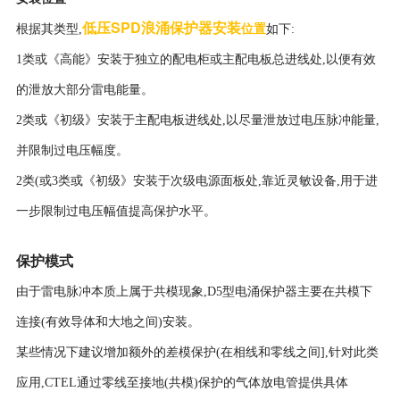
低压
SPD浪涌保护器安装
位置
根据其类型,
如下:
1类或《高能》安装于独立的配电柜或主配电板总进线处,以便有效
的泄放大部分雷电能量。
2类或《初级》安装于主配电板进线处,以尽量泄放过电压脉冲能量,
并限制过电压幅度。
2类(或3类或《初级》安装于次级电源面板处,靠近灵敏设备,用于进
一步限制过电压幅值提高保护水平。
保护模式
由于雷电脉冲本质上属于共模现象,D5型电涌保护器主要在共模下
连接(有效导体和大地之间)安装。
某些情况下建议增加额外的差模保护(在相线和零线之间],针对此类
应用,CTEL通过零线至接地(共模)保护的气体放电管提供具体