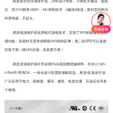
复合型浪涌保护器
易造
，
20年设计寿命，
小体积大通流，低残
压、高TOV耐受1800V；MG串联技术，0漏流0续流；密封型结构无
外泄电弧，不起火。
易造电涌保护器采用
链式放电技术，实现了SPD的能量自动协
二级SPD可
调功能，安装时无需考虑两级SPD间的距离，第
以直接
安装于第一级SPD后端，安装更方便！
易造浪涌保护器外壳
采用PA66高阻燃绝缘材料，符合UL94V-
RoHS REACH
0
，一体化设计防震防潮耐高温
，易造电涌保护器
广泛应用于电力、新能源、通讯、建筑、轨道交通、石油石化等多
个领域。