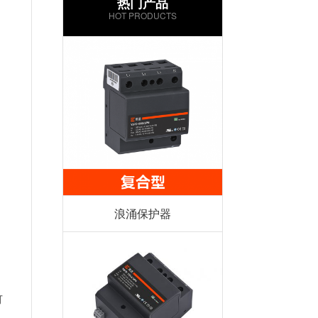
热门产品
HOT PRODUCTS
浪涌保护器
可