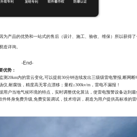
因为产品的优势和一站式的售后（设计、施工、验收、维保）所以获得了
易造详询。
-
End-
要优势
：
测20km内
的雷云
变化,
可以
提前30分钟
连续发出三级
级雷电警报,
断网断
场仪,耐腐蚀，精度高
无零点漂移；量程≥300kv/m，雷电不漏报！
据用户当地气候环境的特点，实时调整优化算法，使雷电预警设备达到最
,软件终身免费升级,免费安装调试，技术培训，易造为用户提供高标准的雷