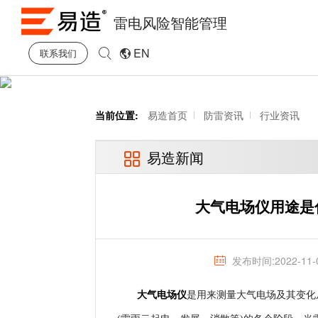
雷电风险智能管理
EN
联系我们
当前位置:
易造首页
防雷资讯
行业资讯
易造新闻
大气电场仪用途是
发布时间:2022-11-
大气电场仪
是用来测量大气电场及其变化