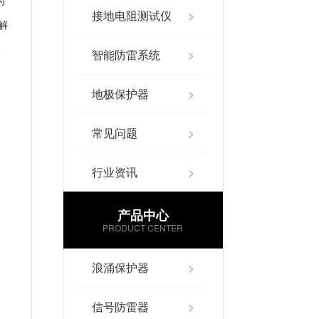
闪
接地电阻测试仪
>
解
会
智能防雷系统
>
地极保护器
>
常见问题
>
行业资讯
>
产品中心
PRODUCT CENTER
浪涌保护器
>
信号防雷器
>