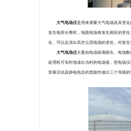
大气电场仪
是用来测量大气电场及其变化
发生电荷分离时，地面电场将发生相应的变化
化，可以反演出高空云层电场的变化，对发生
大气电场仪
主要由电场探测探头、电场数
处理机可实时地读出当时的电场值，把电场仪
雷暴活动及静电电击的危险性做出三个等级的