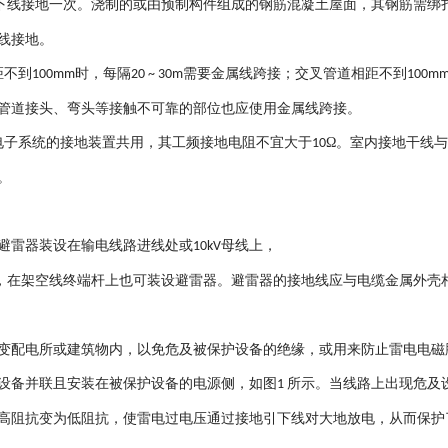
下线接地一次。浇制的或由预制构件组成的钢筋混凝土屋面，其钢筋需绑
线接地。
距不到
时，每隔
需要金属线跨接；交叉管道相距不到
100mm
20 ~ 30m
100m
管道接头、弯头等接触不可靠的部位也应使用金属线跨接。
电子系统的接地装置共用，其工频接地电阻不宜大于
Ω
。
室内接地干线
10
。
避雷器装设在输电线路进线处或
母线上，
10kV
，在架空线终端杆上也可装设避雷器。避雷器的接地线应与电缆金属外壳
变配电所或建筑物内，以免危及被保护设备的绝缘，或用来防止雷电电磁
设备并联且安装在被保护设备的电源侧，如图
所示。当线路上出现危及
1
高阻抗变为低阻抗，使雷电过电压通过接地引下线对大地放电，从而保护