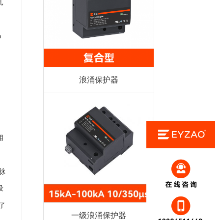
扎
m
与
浪涌保护器
相
脉
设
了
一级浪涌保护器