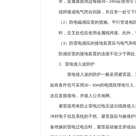
常，金属屋面周边每隔
应使用引
18 ~ 24m
或焊接成电气闭合回路，并且有一处引下
（2）防电磁感应雷的措施。平行管道相
时，交叉处也应使用金属线跨接。此外，
防雷电感应的接地装置应与电气和
（3）
防感应雷的接地装置的连接不应少于两处
3、雷电侵入波防护
雷电侵入波的防护一般采用避雷器。
如有条件也可采用
的电缆段埋地引入
30 ~ 50m
连后直接接地，并接入公共地网。
避雷器用来防止雷电过电压波沿线路侵入
冲对电子信息系统的干扰。避雷器应与被保护
备绝缘的雷电过电压时，避雷器就被击穿或由