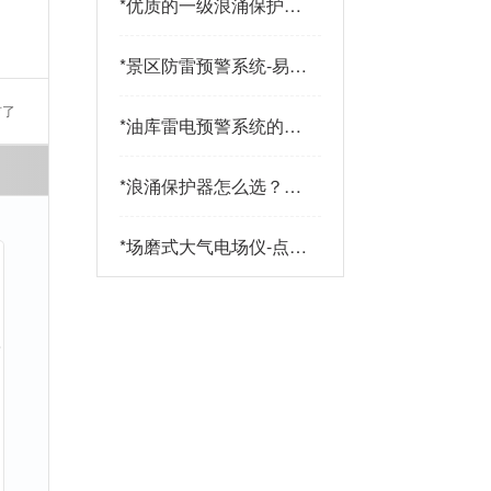
*
优质的一级浪涌保护器
品牌有哪些特点？易造
防雷
*
景区防雷预警系统-易造
防雷
有了
*
油库雷电预警系统的传
感器都有哪些-点击查
看-易造
*
浪涌保护器怎么选？三
大核心指标+三大实战
策略助您精准选型-易造
*
场磨式大气电场仪-点击
了解更多-易造