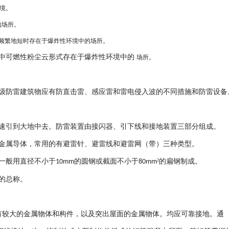
境。
的场所。
频繁地短时存在于爆炸性环境中的场所。
中可燃性粉尘云形式存在于爆炸性环境中的
场所。
级防雷建筑物应有防直击雷、感应雷和雷电侵入波的不同措施和防雷设备
速引到大地中去。防雷装置由接闪器、引下线和接地装置三部分组成。
金属导体，常用的有避雷针、避雷线和避雷网（带）三种类型。
一般用直径不小于
的圆钢或截面不小于
²的扁钢制成。
10mm
80mm
的总称。
有较大的金属物体和构件，以及突出屋面的金属物体。均应可靠接地。通