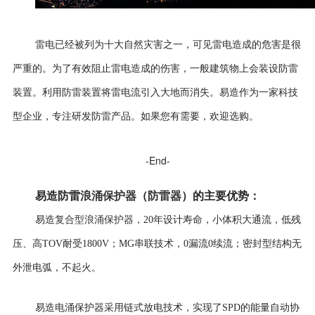
雷电已经被列为十大自然灾害之一，可见雷电造成的危害是很
严重的。为了有效阻止雷电造成的伤害，一般建筑物上会装设防雷
装置。利用防雷装置将雷电流引入大地而消失。易造作为一家科技
型企业，专注研发防雷产品。如果您有需要，欢迎选购。
-End-
易造防雷
浪涌保护器
（
防雷器
）
的
主要优势
：
复合型浪涌保护器
易造
，
20年设计寿命，
小体积大通流，低残
压、高TOV耐受1800V；MG串联技术，0漏流0续流；密封型结构无
外泄电弧，不起火。
易造电涌保护器采用
链式放电技术，实现了SPD的能量自动协