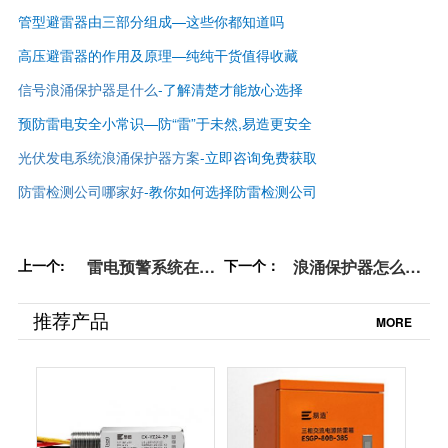
管型避雷器由三部分组成—这些你都知道吗
高压避雷器的作用及原理—纯纯干货值得收藏
信号浪涌保护器是什么
-了解清楚才能放心选择
预防雷电安全小常识—防“雷”于未然,易造更安全
光伏发电系统浪涌保护器方案
-立即咨询免费获取
防雷检测公司哪家好
-
教你如何选择防雷检测公司
上一个:
雷电预警系统在化
下一个：
浪涌保护器怎么选
工厂的运用-注意这
型和配线-厂家技术
几点【杭州易造】
指导【杭州易造】
推荐产品
MORE