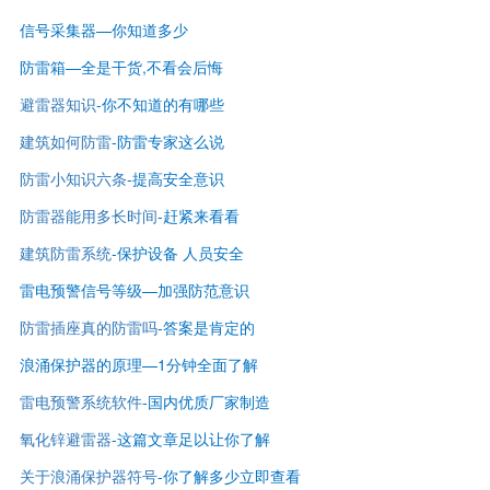
信号采集器—你知道多少
防雷箱—全是干货,不看会后悔
避雷器知识
-
你不知道的有哪些
建筑如何防雷
-
防雷专家这么说
防雷小知识六条
-提高安全意识
防雷器能用多长时间
-赶紧来看看
建筑防雷系统
-保护设备 人员安全
雷电预警信号等级—
加强防范意识
防雷插座真的防雷吗
-答案是肯定的
浪涌保护器的原理—1分钟全面了解
雷电预警系统软件
-国内优质厂家制造
氧化锌避雷器
-这篇文章足以让你了解
关于浪涌保护器符号
-你了解多少立即查看