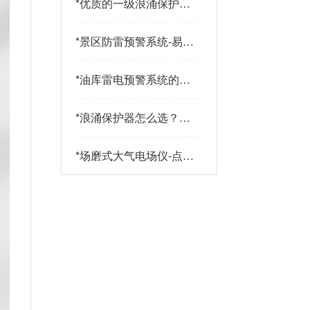
*
优质的一级浪涌保护器
品牌有哪些特点？易造
防雷
*
景区防雷预警系统-易造
防雷
*
油库雷电预警系统的传
感器都有哪些-点击查
看-易造
*
浪涌保护器怎么选？三
大核心指标+三大实战
策略助您精准选型-易造
*
场磨式大气电场仪-点击
了解更多-易造