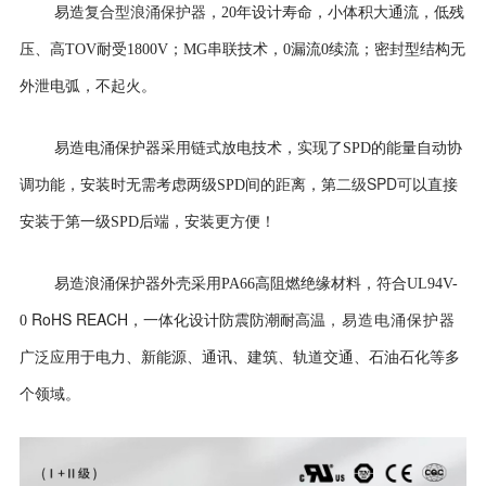
复合型浪涌保护器
易造
，
20年设计寿命，
小体积大通流，低残
压、高TOV耐受1800V；MG串联技术，0漏流0续流；密封型结构无
外泄电弧，不起火。
易造电涌保护器采用
链式放电技术，实现了SPD的能量自动协
二级SPD可
调功能，安装时无需考虑两级SPD间的距离，第
以直接
安装于第一级SPD后端，安装更方便！
易造浪涌保护器外壳
采用PA66高阻燃绝缘材料，符合UL94V-
RoHS REACH
0
，一体化设计防震防潮耐高温
，易造电涌保护器
广泛应用于电力、新能源、通讯、建筑、轨道交通、石油石化等多
个领域。