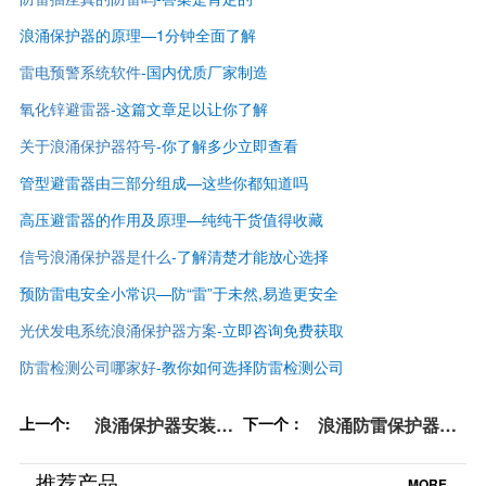
浪涌保护器的原理—1分钟全面了解
雷电预警系统软件
-国内优质厂家制造
氧化锌避雷器
-这篇文章足以让你了解
关于浪涌保护器符号
-你了解多少立即查看
管型避雷器由三部分组成—这些你都知道吗
高压避雷器的作用及原理—纯纯干货值得收藏
信号浪涌保护器是什么
-了解清楚才能放心选择
预防雷电安全小常识—防“雷”于未然,易造更安全
光伏发电系统浪涌保护器方案
-立即咨询免费获取
防雷检测公司哪家好
-
教你如何选择防雷检测公司
上一个:
浪涌保护器安装需
下一个：
浪涌防雷保护器—
要注意的距离2—长
戳进来,涨知识【杭
线振荡效应【杭州
州易造】
推荐产品
MORE