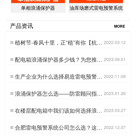
单相浪涌保护器
油库场磨式雷电预警系统
产品资讯
MORE
植树节-春风十里，正“植”有你【杭州
2022.03.12
易造】…
配电箱浪涌保护器多少钱？为您推荐
2023.09.01
性价比之选-易造防雷…
生产企业为什么选择易造雷电预警系
2022.11.09
统【易造防雷】…
浪涌保护器怎么选——防雷顾问指导
2023.01.26
您【易造防雷】…
在楼层配电箱中我们该如何选择浪涌
2023.03.27
保护器——以国标规定为例【易造防
雷】…
合肥雷电预警系统公司怎么选？这几
2022.12.07
点要知道！【易造防雷】…