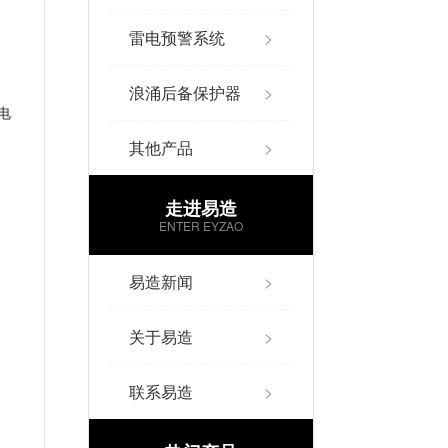
雷电预警系统
>
浪涌后备保护器
>
电
其他产品
>
走进易造
，
ENTER EYZAO
易造新闻
>
关于易造
>
联系易造
>