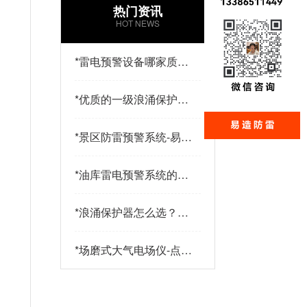
热门资讯
HOT NEWS
*
雷电预警设备哪家质量
好？易造防雷
*
优质的一级浪涌保护器
品牌有哪些特点？易造
防雷
*
景区防雷预警系统-易造
防雷
*
油库雷电预警系统的传
感器都有哪些-点击查
看-易造
*
浪涌保护器怎么选？三
大核心指标+三大实战
策略助您精准选型-易造
*
场磨式大气电场仪-点击
了解更多-易造