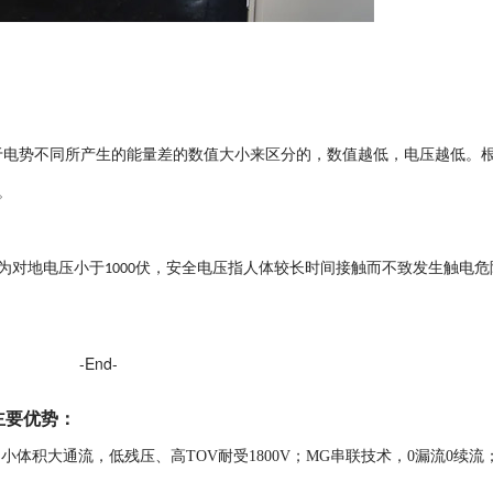
于电势不同所产生的能量差的数值大小来区分的，数值越低，电压越低。
。
为对地电压小于
伏，安全电压指人体较长时间接触而不致发生触电危
1000
-End-
主要优势
：
，
小体积大通流，低残压、高TOV耐受1800V；MG串联技术，0漏流0续流