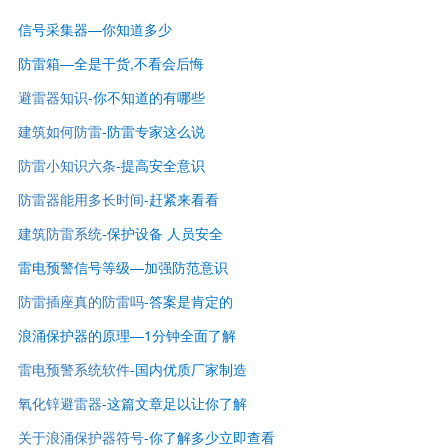
信号采集器—你知道多少
防雷箱—全是干货,不看会后悔
避雷器知识
-
你不知道的有哪些
建筑如何防雷
-
防雷专家这么说
防雷小知识六条
-提高安全意识
防雷器能用多长时间
-赶紧来看看
建筑防雷系统
-保护设备 人员安全
雷电预警信号等级—
加强防范意识
防雷插座真的防雷吗
-答案是肯定的
浪涌保护器的原理—1分钟全面了解
雷电预警系统软件
-国内优质厂家制造
氧化锌避雷器
-这篇文章足以让你了解
关于浪涌保护器符号
-你了解多少立即查看