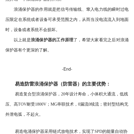
浪涌保护器的作用就是把信号传输线、窜入电力线的瞬时过电
压限定在系统或者设备可承受范围之内，从而当没电流流入到地面
时，设备或者系统不会损坏。
浪涌保护器的工作原理
以上就是
了，希望大家看完之后对浪涌
保护器有个更深的了解。
-End-
易造防雷
浪涌保护器
（
防雷器
）
的
主要优势
：
复合型浪涌保护器
易造
，
20年设计寿命，
小体积大通流，低残
压、高TOV耐受1800V；MG串联技术，0漏流0续流；密封型结构无
外泄电弧，不起火。
易造电涌保护器采用
链式放电技术，实现了SPD的能量自动协