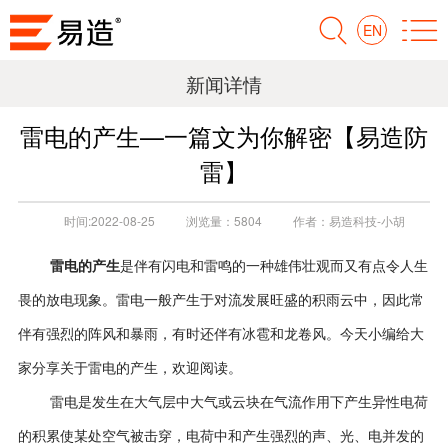
EN
新闻详情
雷电的产生—一篇文为你解密【易造防
雷】
时间:
2022-08-25
浏览量：
5804
作者：
易造科技-小胡
雷电的产生
是伴有闪电和雷鸣的一种雄伟壮观而又有点令人生
畏的放电现象。雷电一般产生于对流发展旺盛的积雨云中，因此常
伴有强烈的阵风和暴雨，有时还伴有冰雹和龙卷风。今天小编给大
家分享关于雷电的产生，欢迎阅读。
雷电是发生在大气层中大气或云块在气流作用下产生异性电荷
的积累使某处空气被击穿，电荷中和产生强烈的声、光、电并发的