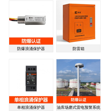
防爆浪涌保护器
防雷箱
单相浪涌保护器
油库场磨式雷电预警系统