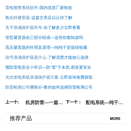
雷电预警系统软件
-国内优质厂家制造
氧化锌避雷器
-这篇文章足以让你了解
关于浪涌保护器符号
-你了解多少立即查看
管型避雷器由三部分组成—这些你都知道吗
高压避雷器的作用及原理—纯纯干货值得收藏
信号浪涌保护器是什么
-了解清楚才能放心选择
预防雷电安全小常识—防“雷”于未然,易造更安全
光伏发电系统浪涌保护器方案
-立即咨询免费获取
防雷检测公司哪家好
-
教你如何选择防雷检测公司
上一个:
机房防雷—一篇文
下一个：
配电系统—纯干活!
让你迅速了解它
果断收藏【杭州易
【杭州易造】
造】
推荐产品
MORE