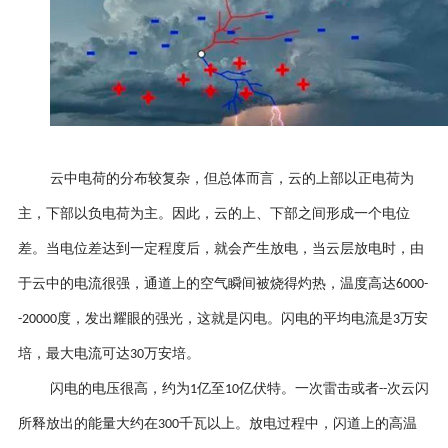
云中电荷的分布较复杂，但总体而言，云的上部以正电荷为
主，下部以负电荷为主。因此，云的上、下部之间形成一个电位
差。当电位差达到一定程度后，就会产生放电，当云层放电时，由
于云中的电流很强，通道上的空气瞬间被烧得灼热，温度高达
6000-
度，发出耀眼的强光，这就是闪电。闪电的平均电流是
万安
-20000
3
培，最大电流可达
万安培。
30
闪电的电压很高，约为
亿至
亿伏特。一次雷击或者
次云闪
1
10
--
所释放出的能量大约在
千瓦以上。放电过程中，闪道上的高温
300