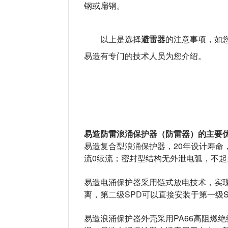
钢或扁钢。
避雷器
以上是选择
的注意事项，如您
易造有专门的技术人员为您介绍。
易造防雷
浪涌保护器
（
防雷器
）
的
主要
易造
复合型浪涌保护器
，20年设计寿命
流0续流；密封型结构无外泄电弧，不起
易造电涌保护器采用链式放电技术，实现
离，第
二级SPD可
以直接安装于第一级
易造浪涌保护器外壳采用PA66高阻燃绝缘材