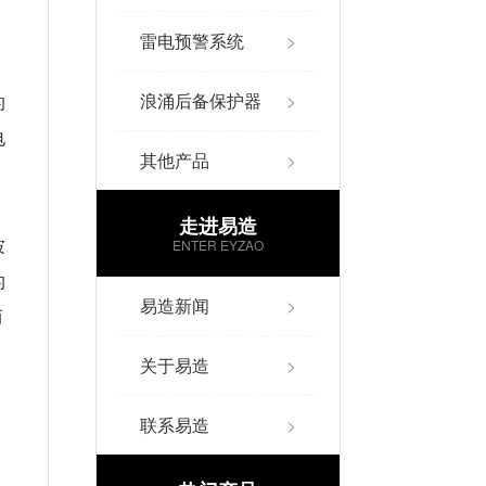
雷电预警系统
>
护
浪涌后备保护器
>
的
电
其他产品
>
走进易造
ENTER EYZAO
波
的
易造新闻
>
而
关于易造
>
联系易造
>