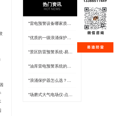
热门资讯
HOT NEWS
*
雷电预警设备哪家质量
好？易造防雷
绞
*
优质的一级浪涌保护器
品牌有哪些特点？易造
防雷
*
景区防雷预警系统-易造
防雷
为
*
油库雷电预警系统的传
感器都有哪些-点击查
看-易造
*
浪涌保护器怎么选？三
因
大核心指标+三大实战
策略助您精准选型-易造
并
*
场磨式大气电场仪-点击
了解更多-易造
不
圆