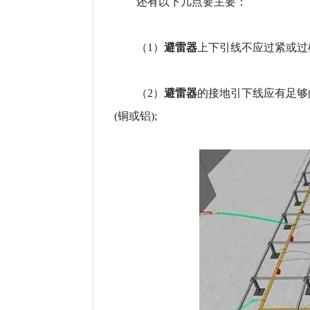
还有以下几点要主要：
避雷器
（1）
上下引线不应过紧或过
避雷器
（2）
的接地引下线应有足够
(铜或铝);