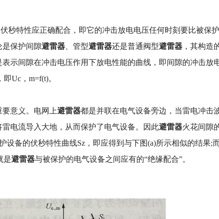
的伏秒特性应正确配合，即它的冲击放电电压任何时刻要比被保
避雷器
避雷器
避雷器
论是保护间隙
、管型
还是普通阀型
，其构造
是表示间隙在冲击电压作用下放电性能的曲线，即间隙的冲击放
c，m=f(t)。
避雷器
重要意义。电网上
都是并联在电气设备旁边，当雷电冲击
避雷器
将雷电流导入大地，从而保护了电气设备。因此
火花间隙
设备的伏秒特性曲线Sz，即应得到与下图(a)所示相似的结果;
避雷器
就是
与被保护的电气设备之间应有的“绝缘配合”。