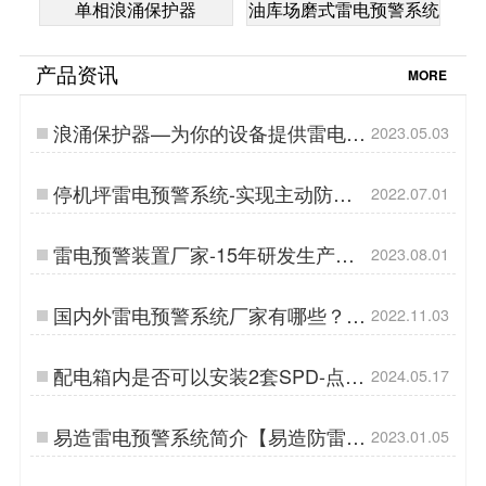
单相浪涌保护器
油库场磨式雷电预警系统
产品资讯
MORE
浪涌保护器—为你的设备提供雷电防
2023.05.03
护-易造防雷…
停机坪雷电预警系统-实现主动防雷
2022.07.01
【杭州易造】…
雷电预警装置厂家-15年研发生产经
2023.08.01
验,国标参编单位！-易造防雷…
国内外雷电预警系统厂家有哪些？教
2022.11.03
您选择雷电预警的3个方法【易造防
雷】…
配电箱内是否可以安装2套SPD-点击
2024.05.17
查看-易造防雷…
易造雷电预警系统简介【易造防雷】
2023.01.05
…