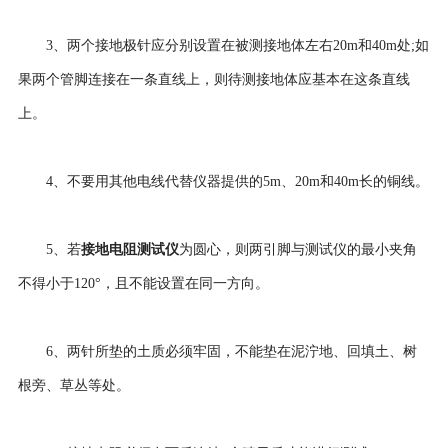
3、两个接地极针应分别设置在被测接地体左右20m和40m处;如
果两个管脚连接在一条直线上，则待测接地体应基本在这条直线
上。
4、不要用其他电线代替仪器提供的5m、20m和40m长的铜线。
接地电阻测试仪
5、若
为圆心，则两引脚与测试仪的最小夹角
不得小于120°，且不能设置在同一方向。
6、两针所垫的土质必须牢固，不能垫在泥泞地、回填土、树
根旁、草丛等处。