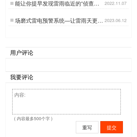
能让你提早发现雷雨临近的“侦查
2022.11.07
员”出现了！雷电预警系统【易造防
雷】…
场磨式雷电预警系统—让雷雨天更安
2023.06.12
心-易造防雷…
用户评论
我要评论
( 内容最多500个字 )
重写
提交