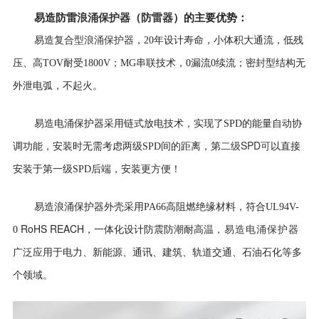
易造防雷
浪涌保护器
（
防雷器
）
的
主要优势
：
复合型浪涌保护器
易造
，
20年设计寿命，
小体积大通流，低残
压、高TOV耐受1800V；MG串联技术，0漏流0续流；密封型结构无
外泄电弧，不起火。
易造电涌保护器采用
链式放电技术，实现了SPD的能量自动协
二级SPD可
调功能，安装时无需考虑两级SPD间的距离，第
以直接
安装于第一级SPD后端，安装更方便！
易造浪涌保护器外壳
采用PA66高阻燃绝缘材料，符合UL94V-
RoHS REACH
0
，一体化设计防震防潮耐高温
，易造电涌保护器
广泛应用于电力、新能源、通讯、建筑、轨道交通、石油石化等多
个领域。