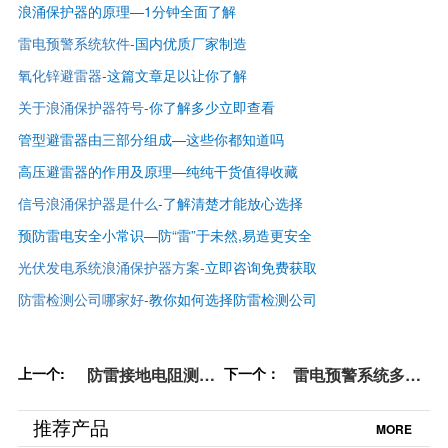
浪涌保护器的原理—1分钟全面了解
雷电预警系统软件
-国内优质厂家制造
氧化锌避雷器
-这篇文章足以让你了解
关于浪涌保护器符号
-你了解多少立即查看
管型避雷器由三部分组成—这些你都知道吗
高压避雷器的作用及原理—纯纯干货值得收藏
信号浪涌保护器是什么
-了解清楚才能放心选择
预防雷电安全小常识—防“雷”于未然,易造更安全
光伏发电系统浪涌保护器方案
-立即咨询免费获取
防雷检测公司哪家好
-
教你如何选择防雷检测公司
上一个:
防雷接地电阻测试
下一个：
雷电预警系统多少
仪参数——速看！
钱一套？你想知道
参数齐全！【易造
的价格都在这里
推荐产品
MORE
防雷】
【易造防雷】