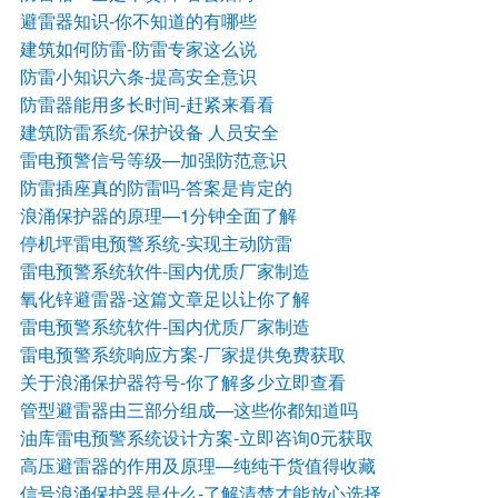
避雷器知识
-你不知道的有哪些
建筑如何防雷
-防雷专家这么说
防雷小知识六条
-提高安全意识
防雷器能用多长时间
-赶紧来看看
建筑防雷系统
-保护设备 人员安全
雷电预警信号等级—加强防范意识
防雷插座真的防雷吗
-答案是肯定的
浪涌保护器的原理—1分钟全面了解
停机坪雷电预警系统-实现主动防雷
雷电预警系统软件
-国内优质厂家制造
氧化锌避雷器
-这篇文章足以让你了解
雷电预警系统软件-国内优质厂家制造
雷电预警系统响应方案-厂家提供免费获取
关于浪涌保护器符号
-你了解多少立即查看
管型避雷器由三部分组成—这些你都知道吗
油库雷电预警系统设计方案-立即咨询0元获取
高压避雷器的作用及原理—纯纯干货值得收藏
信号浪涌保护器是什么
-了解清楚才能放心选择