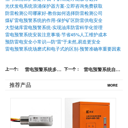
光伏发电系统浪涌保护器方案
-立即咨询免费获取
防雷检测公司哪家好
-教你如何选择防雷检测公司
煤矿雷电预警系统的作用-保护矿区防雷供电安全
大型储库雷电预警系统-实现油库防雷科学化管理
雷电预警系统安装注意事项-节省45%人工维护成本
预防雷电安全小常识—防“雷”于未然,易造更安全
雷电预警系统场磨式和电子式的区别-预警准确率重要因素
上一个:
雷电预警系统多少
下一个：
雷电预警系统自营
钱主要看这4点！
厂家多不多？这家
【易造防雷】
不要错过！【易造
推荐产品
MORE
防雷】