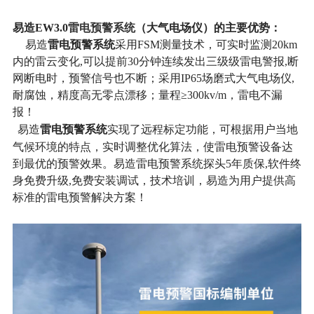
雷电预警系统
要优势
易造EW3.0
（大气电场仪）
的
主
：
雷电预警系统
易造
采用FSM测量技术，可实时监测20km
内的雷云变化,可以提前30分钟连续发出三级级雷电警报,断
网断电时，预警信号也不断；采用IP65场磨式大气电场仪,
耐腐蚀，精度高无零点漂移；量程≥300kv/m，雷电不漏
报！
雷电预警系统
易造
实现了远程标定功能，可根据用户当地
气候环境的特点，实时调整优化算法，使雷电预警设备达
到最优的预警效果。易造雷电预警系统探头5年质保,软件终
身免费升级,免费安装调试，技术培训，易造为用户提供高
标准的雷电预警解决方案！