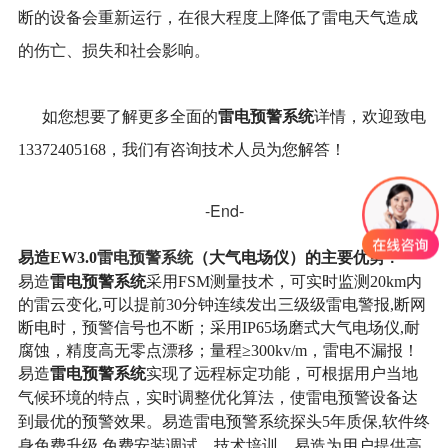
断的设备会重新运行，在很大程度上降低了雷电天气造成
的伤亡、损失和社会影响。
雷电预警系统
如您想要了解更多全面的
详情，欢迎致电
13372405168，我们有咨询技术人员为您解答！
-End-
雷电预警系统
易造EW3.0
（大气电场仪）
的
主要优势
：
雷电预警系统
易造
采用FSM测量技术，可实时监测20km内
的雷云变化,可以提前30分钟连续发出三级级雷电警报,断网
断电时，预警信号也不断；采用IP65场磨式大气电场仪,耐
腐蚀，精度高无零点漂移；量程≥300kv/m，雷电不漏报！
雷电预警系统
易造
实现了远程标定功能，可根据用户当地
气候环境的特点，实时调整优化算法，使雷电预警设备达
到最优的预警效果。易造雷电预警系统探头5年质保,软件终
身免费升级,免费安装调试，技术培训，易造为用户提供高