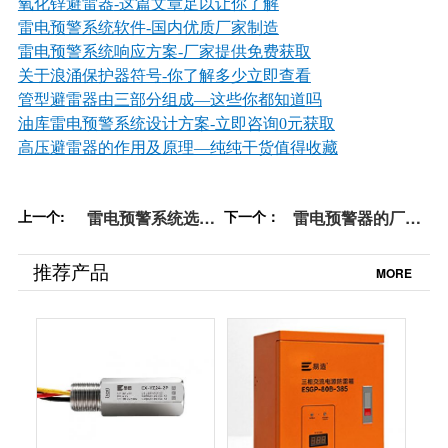
氧化锌避雷器
-这篇文章足以让你了解
雷电预警系统软件-国内优质厂家制造
雷电预警系统响应方案-厂家提供免费获取
关于浪涌保护器符号
-你了解多少立即查看
管型避雷器由三部分组成—这些你都知道吗
油库雷电预警系统设计方案-立即咨询0元获取
高压避雷器的作用及原理—纯纯干货值得收藏
上一个:
雷电预警系统选址
下一个：
雷电预警器的厂家
及安装-简单明了即
怎么选？你知道几
看即懂！【易造防
个方法？【易造防
推荐产品
MORE
雷】
雷】