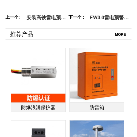
上一个:
安装高铁雷电预警
下一个：
EW3.0雷电预警系
系统的必要性-百分
统-不妨来看看【杭
之90的人都错了[杭
州易造】
推荐产品
MORE
州易造]
防爆浪涌保护器
防雷箱