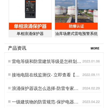
单相浪涌保护器
油库场磨式雷电预警系统
产品资讯
MORE
雷电等级和防雷建筑等级是怎样划分
2023.01.06
的-你想知道的都在这里【易造防
雷】…
接地电阻在线监测仪- 立即查看【杭
2022.09.11
州易造】…
浪涌保护器该怎么选择-防雷专家是
2024.02.29
这么做的-易造防雷…
一级建筑物的防雷规范-保护电器设
2023.04.22
备免受雷击损坏-易造防雷指南-易造