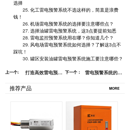
选择
25.
化工雷电预警系统不选这样的，简直是浪费
钱！
26.
机场雷电预警系统的选择要注意哪些点？
27.
选择油罐雷电预警系统，这3点要提前知悉
28.
雷电监控预警系统用在哪？你知道几个？
29.
风电场雷电预警系统如何选择？了解这3点不
踩坑！
30.
罐区安装油罐雷电预警系统施工要注意哪些？
上一个:
打造高效雷电预警
下一个：
雷电预警系统的应
监控系统，选对厂
用和选取时的注意
家很重要-易造防雷
事项-点击查看-易
推荐产品
MORE
造防雷