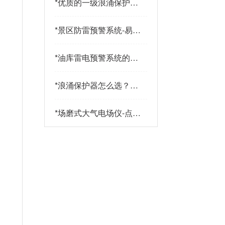
*
优质的一级浪涌保护器
品牌有哪些特点？易造
防雷
*
景区防雷预警系统-易造
防雷
*
油库雷电预警系统的传
感器都有哪些-点击查
看-易造
*
浪涌保护器怎么选？三
大核心指标+三大实战
策略助您精准选型-易造
*
场磨式大气电场仪-点击
了解更多-易造