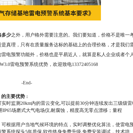
格多少
之外，用户格外需要注意的。我们要知道，价格不是唯一
货是真理，只有在质量服务达标的基础上的合理价格，才是我们
的雷电预警功能外，价格也是平易近人，就算是私人企业或者个
0雷电预警系统优势，欢迎致电13372405168
-End-
）
的
主要优势
：
可实时监测20km内的雷云变化,可以提前30分钟连续发出三级级雷
IP65场磨式大气电场仪,耐腐蚀，精度高无零点漂移；量程
，可根据用户当地气候环境的特点，实时调整优化算法，使雷电
警系统探头5年质保,软件终身免费升级,免费安装调试，技术培