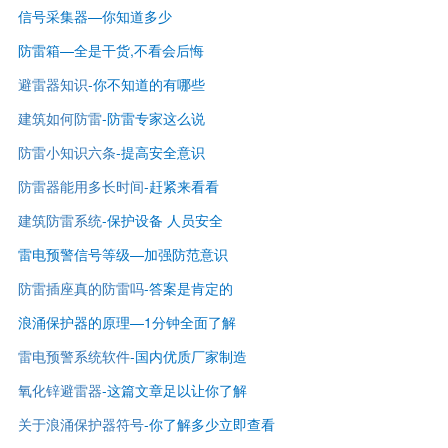
信号采集器—你知道多少
防雷箱—全是干货,不看会后悔
避雷器知识
-
你不知道的有哪些
建筑如何防雷
-
防雷专家这么说
防雷小知识六条
-提高安全意识
防雷器能用多长时间
-赶紧来看看
建筑防雷系统
-保护设备 人员安全
雷电预警信号等级—
加强防范意识
防雷插座真的防雷吗
-答案是肯定的
浪涌保护器的原理—1分钟全面了解
雷电预警系统软件
-国内优质厂家制造
氧化锌避雷器
-这篇文章足以让你了解
关于浪涌保护器符号
-你了解多少立即查看