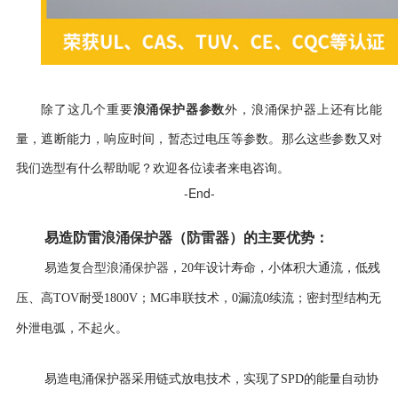
浪涌保护器参数
除了这几个重要
外，浪涌保护器上还有比能
量，遮断能力，响应时间，暂态过电压等参数。那么这些参数又对
我们选型有什么帮助呢？欢迎各位读者来电咨询。
-End-
易造防雷
浪涌保护器
（
防雷器
）
的
主要优势
：
复合型浪涌保护器
易造
，
20年设计寿命，
小体积大通流，低残
压、高TOV耐受1800V；MG串联技术，0漏流0续流；密封型结构无
外泄电弧，不起火。
易造电涌保护器采用
链式放电技术，实现了SPD的能量自动协