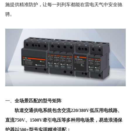
施提供精准防护，让每一列列车都能在雷电天气中安全驰
骋。
全场景匹配的型号矩阵
一、
轨道交通供电系统包含交流
220/380V低压用电线路
、
直流
750V、
1500V
牵引电压
等多
种用电场景
，易造浪涌保
护器以
500+型号实现精准适配：