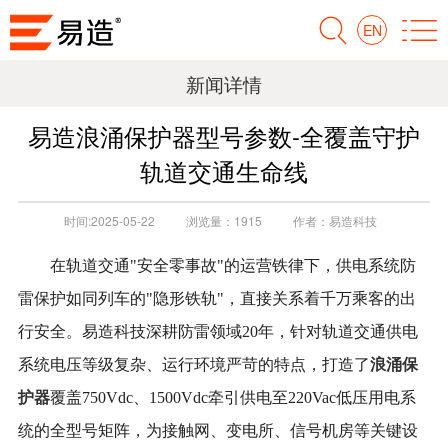
EN
新闻详情
易造浪涌保护器型号参数-全覆盖守护
轨道交通生命线
时间:
2025-05-22
浏览量：
1915
作者：
易造科技
在轨道交通
"安全零事故"的运营铁律下，供电系统防
雷保护如同列车的"隐形铁轨"，直接关系着千万乘客的出
行安全。易造科技深耕防雷领域20年，针对轨道交通供电
浪涌保
系统电压等级复杂、运行环境严苛的特点，打造了
护器
覆盖
750Vdc、1500Vdc
牵引供电至
220V
ac低压用电
系
统的全型号矩阵，为接触网、变电所、信号机房等关键设