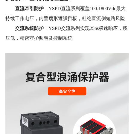
直流牵引防护
：
YSPD
直流
系列
覆盖
100-18
00Vdc
最大
持续
工作
电压，内置
扇形遮弧挡板
，杜绝直流侧短路风险
交流
系统防护
：
YSPD
交流
系列实现
25ns
极速响应，残
压
低
，精密守护
照明及
控制系统