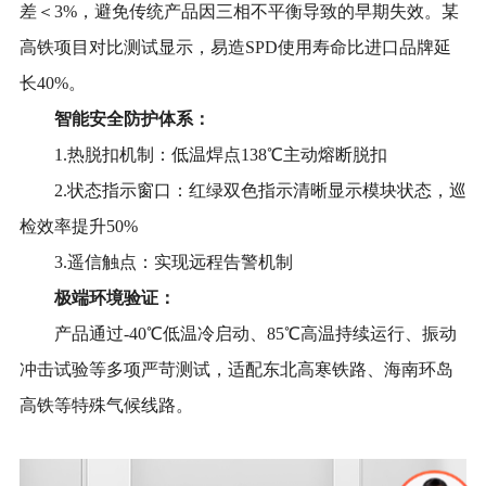
差＜3%，避免传统产品因三相不平衡导致的早期失效。某
高铁项目对比测试显示，易造SPD使用寿命比进口品牌延
长40%。
智能安全防护体系：
1.热脱扣机制：
低温焊点
13
8
℃主动熔断
脱扣
2.状态
指示
窗
口
：红绿双色指示清晰显示模块状态，巡
检效率提升
50%
3.遥信触点
：
实现远程告警机制
极端环境验证：
产品通过
-40℃低温冷启动、85℃高温持续运行、振动
冲击
试验
等
多
项严苛测试，适配东北高寒铁路、海南环岛
高铁等特殊气候线路。