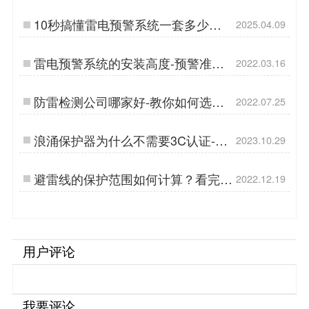
造】…
10秒搞懂雷电预警系统一套多少
2025.04.09
钱！选对探头省心又省钱-易造…
雷电预警系统的安装高度-预警准确
2022.03.16
关键因素之一【杭州易造】…
防雷检测公司哪家好-教你如何选择
2022.07.25
防雷检测公司【杭州易造】…
浪涌保护器为什么不需要3C认证-你
2023.10.29
可能还不知道-易造…
避雷线的保护范围如何计算？看完这
2022.12.19
篇就会了！【易造防雷】…
用户评论
我要评论