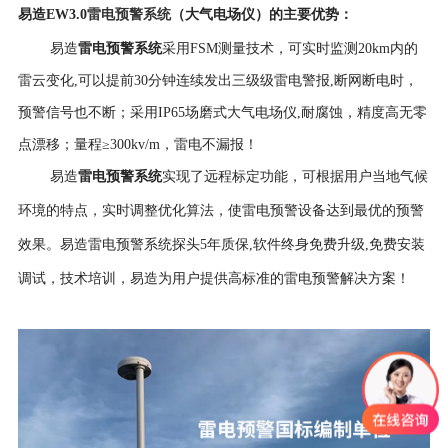
雷电预警系统
易造EW3.0
（大气电场仪）
的
主要优势
：
雷电预警系统
易造
采用FSM测量技术，可实时监测20km内
的
雷云
变化,
可以
提前30分钟
连续发出三级
级雷电警报,
断网断电时，
预警信号也不断；
采用IP65场磨式
大气电场仪,耐腐蚀，精度高
无零
点漂移；量程≥300kv/m，雷电不漏报！
易造
雷电预警系统
实现了远程标定功能，可根据用户当地气候
环境的特点，实时调整优化算法，使雷电预警设备达到最优的预警
效果。
易造雷电预警系统探头5年
质保,软件终身免费升级,免费安装
调试，技术培训，易造为用户提供高标准的雷电预警解决方案！