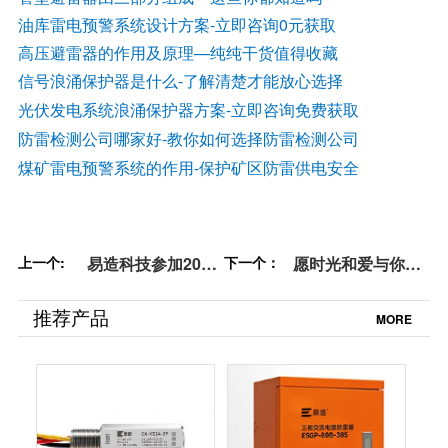
油库雷电预警系统设计方案-立即咨询0元获取
高压避雷器的作用及原理—纯纯干货值得收藏
信号浪涌保护器是什么
-了解清楚才能放心选择
光伏发电系统浪涌保护器方案
-立即咨询免费获取
防雷检测公司哪家好
-教你如何选择防雷检测公司
煤矿雷电预警系统的作用-保护矿区防雷供电安全
上一个:
易造科技参加2022
下一个：
愿时光和爱与你同
浙江省建筑电气年
在，平安顺遂-【易
会【易造防雷】
造防雷】祝您元旦
推荐产品
MORE
快乐