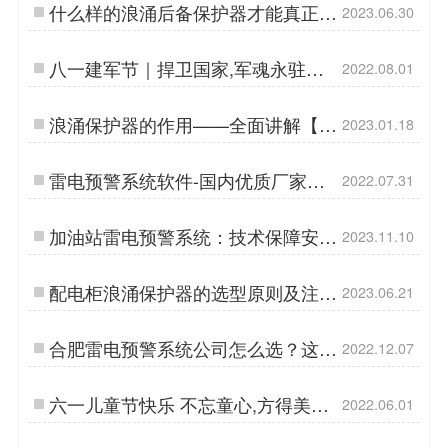
什么样的浪涌后备保护器才能真正起
2023.06.30
到保护作用？点击查看详情-易造防
雷…
八一建军节｜捍卫国家,军魂永驻
2022.08.01
【杭州易造】…
浪涌保护器的作用——全面讲解【易
2023.01.18
造防雷】…
雷电预警系统软件-国内优质厂家制
2022.07.31
造【杭州易造】…
加油站雷电预警系统：技术保障安
2023.11.10
全，智能引领未来-易造防雷…
配电柜浪涌保护器的选型原则及注意
2023.06.21
事项-点击查看-易造防雷…
合肥雷电预警系统公司怎么选？这几
2022.12.07
点要知道！【易造防雷】…
六一儿童节快乐 不忘童心,方得美好
2022.06.01
【杭州易造】…