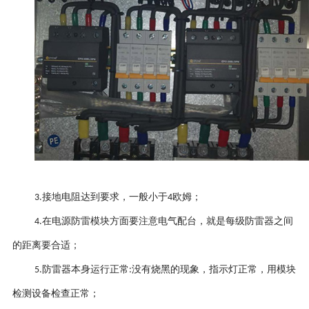
接地电阻达到要求，
一
般小于
欧姆
；
3
.
4
在电源防雷模块方面要注意电气配台，就是每级防雷器之间
4
.
的距离要合适
；
防雷器本身运行正常
没有烧黑的现象，指示灯正常，用模块
5
.
:
检测设备检查正常
；