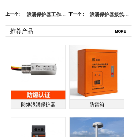
上一个:
浪涌保护器工作原
下一个：
浪涌保护器接线—
理—一张图让你瞬
一文让你从小白变
间理解【杭州易
高手【杭州易造】
推荐产品
MORE
造】
防爆浪涌保护器
防雷箱