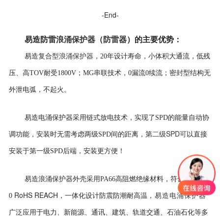
-End-
易造防雷
浪涌保护器
（
防雷器
）
的
主要优势
：
复合型浪涌保护器
易造
，
20年设计寿命，
小体积大通流，低残
压、高TOV耐受1800V；MG串联技术，0漏流0续流；密封型结构无
外泄电弧，不起火。
易造电涌保护器采用
链式放电技术，实现了SPD的能量自动协
二级SPD可
调功能，安装时无需考虑两级SPD间的距离，第
以直接
安装于第一级SPD后端，安装更方便！
易造浪涌保护器外壳
采用PA66高阻燃绝缘材料，符合UL94V-
RoHS REACH
0
，一体化设计防震防潮耐高温
，易造电涌保护器
广泛应用于电力、新能源、通讯、建筑、轨道交通、石油石化等多