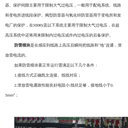
器。保护间隙主要用于限制大气过电压，一般用于配电系统、线路
和变电所进线段保护。阀型防雷器与氧化锌防雷器用于变电所和发
电厂的保护，在
及以下系统主要用于限制大气过电压，在超
500KV
高压系统中还将用来限制内过电压或作内过电压的后备保护。
防雷模块
是在感应到线路上高压后瞬间把线路和
地
连
通，泄
"
"
放雷电流的。
如果防雷模块要正常运行需满足以下几个条件
：
接线方式正确凯文连接、线线对应
；
1
.
泄放雷电通路性能良好电阻小
线径足够，接地线小于
2
.
:
0.
；
5mm²