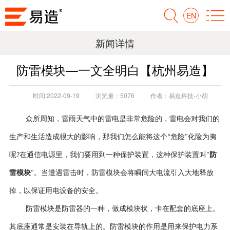
EN
新闻详情
防雷模块—一文全明白【杭州易造】
时间:
2022-09-19
浏览量：
5076
作者：
易造科技-小胡
众所周知，雷雨天气中的雷电是非常危险的，雷电会对我们的
生产和生活造成很大的影响，那我们怎么能将这个
危险
化险为夷
“
"
呢
在通信电源里，我们要用到一种保护装置
，
这
种
保护装置叫
防
?
"
雷模块
。当遭遇雷击时，防雷模块会将瞬间大电流引入大地释放
"
掉，以保证用电设备的安全。
防雷模块是防雷器的一种，做成模块状，卡在配套的底座上。
其底座通常是安装在导轨上的。防雷模块的作用是用来保护电力系