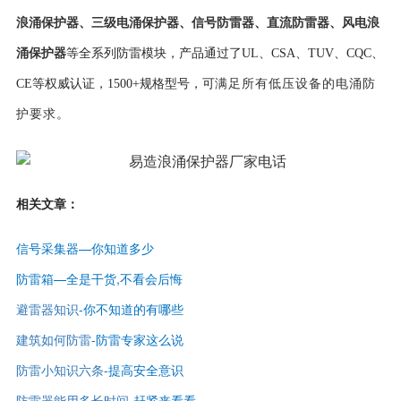
浪涌保护器
、
三级电涌保护器
、
信号防雷器
、
直流防雷器
、
风电浪
涌保护器
等全系列防雷模块，产品通过了UL、CSA、TUV、CQC、
CE等权威认证，
1500+规格型号，可
满足所有低压设备的电涌防
护要求。
相关文章：
信号采集器—你知道多少
防雷箱—全是干货,不看会后悔
避雷器知识
-
你不知道的有哪些
建筑如何防雷
-
防雷专家这么说
防雷小知识六条
-提高安全意识
防雷器能用多长时间
-赶紧来看看