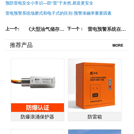
预防雷电安全小常识—防“雷”于未然,易造更安全
雷电预警系统场磨式和电子式的区别-预警准确率重要因素
上一个:
《大型油气储存基
下一个：
雷电预警系统在化
地雷电预警系统基
工厂的运用-你都清
本要求》解读-点击
楚了吗【杭州易
推荐产品
MORE
详情查看【杭州易
造】
造】
防爆浪涌保护器
防雷箱