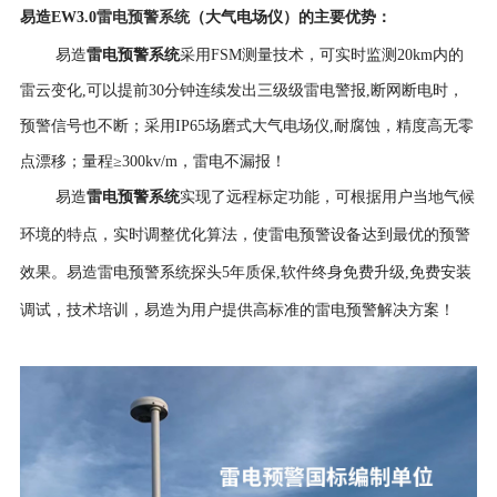
雷电预警系统
易造EW3.0
（大气电场仪）
的
主要优势
：
雷电预警系统
易造
采用FSM测量技术，可实时监测20km内
的
雷云
变化,
可以
提前30分钟
连续发出三级
级雷电警报,
断网断电时，
预警信号也不断；
采用IP65场磨式
大气电场仪,耐腐蚀，精度高
无零
点漂移；量程≥300kv/m，雷电不漏报！
易造
雷电预警系统
实现了远程标定功能，可根据用户当地气候
环境的特点，实时调整优化算法，使雷电预警设备达到最优的预警
效果。
易造雷电预警系统探头5年
质保,软件终身免费升级,免费安装
调试，技术培训，易造为用户提供高标准的雷电预警解决方案！