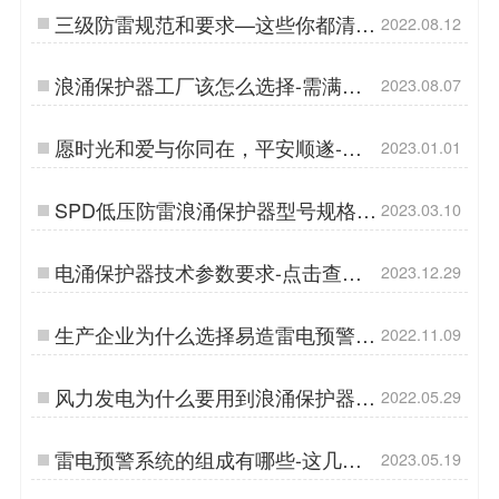
三级防雷规范和要求—这些你都清楚
2022.08.12
吗【杭州易造】…
浪涌保护器工厂该怎么选择-需满足
2023.08.07
以下几点-易造防雷…
愿时光和爱与你同在，平安顺遂-
2023.01.01
【易造防雷】祝您元旦快乐…
SPD低压防雷浪涌保护器型号规格参
2023.03.10
数选择的步骤-你都清楚了吗--易造防
雷…
电涌保护器技术参数要求-点击查看-
2023.12.29
易造防雷…
生产企业为什么选择易造雷电预警系
2022.11.09
统【易造防雷】…
风力发电为什么要用到浪涌保护器-
2022.05.29
重不重要看这里【杭州易造】…
雷电预警系统的组成有哪些-这几个
2023.05.19
设备缺一不可-易造防雷…