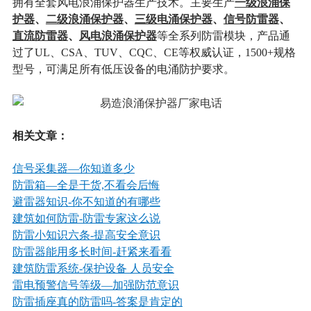
一级浪涌保
拥有全套风电浪涌保护器生产技术。主要生产
护器
、
二级浪涌保护器
、
三级电涌保护器
、
信号防
雷器
、
直流防雷器
、
风电浪涌保护器
等全系列防雷模块，产品通
过了UL、CSA、TUV、CQC、CE等权威认证，1500+规格
型号，可满足所有低压设备的电涌防护要求
。
相关文章：
信号采集器—你知道多少
防雷箱—全是干货,不看会后悔
避雷器知识
-你不知道的有哪些
建筑如何防雷
-防雷专家这么说
防雷小知识六条
-提高安全意识
防雷器能用多长时间
-赶紧来看看
建筑防雷系统
-保护设备 人员安全
雷电预警信号等级—加强防范意识
防雷插座真的防雷吗
-答案是肯定的