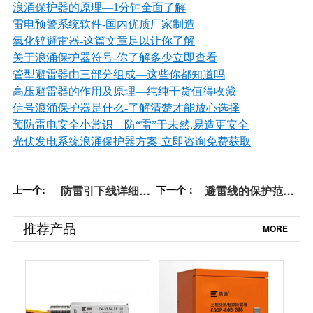
浪涌保护器的原理—1分钟全面了解
雷电预警系统软件
-国内优质厂家制造
氧化锌避雷器
-这篇文章足以让你了解
关于浪涌保护器符号
-你了解多少立即查看
管型避雷器由三部分组成—这些你都知道吗
高压避雷器的作用及原理—纯纯干货值得收藏
信号浪涌保护器是什么
-了解清楚才能放心选择
预防雷电安全小常识—防“雷”于未然,易造更安全
光伏发电系统浪涌保护器方案
-立即咨询免费获取
上一个:
防雷引下线详细知
下一个：
避雷线的保护范围
识点，尽在本文！
如何计算？看完这
【易造防雷】
篇就会了！【易造
推荐产品
MORE
防雷】