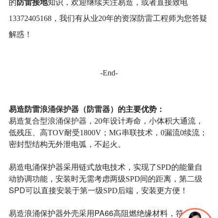
防雷接地
的
知识，欢迎继续关注易造，或者直接致电
13372405168，我们有从业20年的资深防雷工程师为您答疑
解惑！
-End-
易造防雷
浪涌保护器
（
防雷器
）
的
主要优势
：
复合型浪涌保护器
易造
，20年设计寿命，小体积大通流，
低残压、高TOV耐受1800V；MG串联技术，0漏流0续流；
密封型结构无外泄电弧，不起火。
易造电涌保护器采用链式放电技术，实现了SPD的能量自
二级
动协调功能，安装时无需考虑两级SPD间的距离，第
SPD可
以直接安装于第一级SPD后端，安装更方便！
易造浪涌保护器外壳采用PA66高阻燃绝缘材料，符合