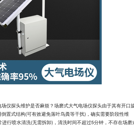
电场仪探头维护是否麻烦？场磨式大气电场仪探头由于其有开口
倒置式结构(可有效避免落叶鸟粪等干扰)，确实需要阶段性维
片进行喷水清洗(无需拆卸)，清洗时间不超过5分钟，不存在场磨