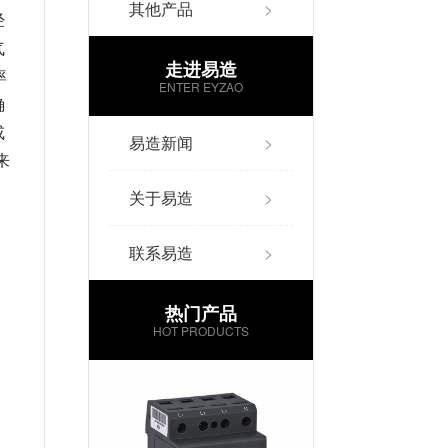
其他产品
>
经
气
走进易造
率
ENTER EYZAO
确
或
易造新闻
>
来
关于易造
>
联系易造
>
热门产品
HOT PRODUCTS