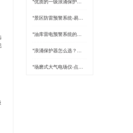
*
优质的一级浪涌保护器
品牌有哪些特点？易造
防雷
*
景区防雷预警系统-易造
防雷
*
油库雷电预警系统的传
选
感器都有哪些-点击查
现
看-易造
*
浪涌保护器怎么选？三
大核心指标+三大实战
策略助您精准选型-易造
*
场磨式大气电场仪-点击
了解更多-易造
级