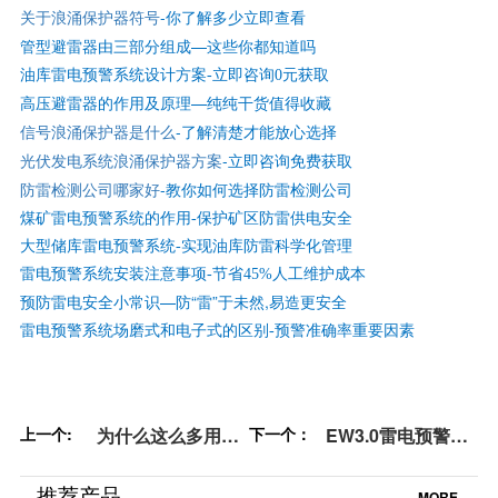
关于浪涌保护器符号
-你了解多少立即查看
管型避雷器由三部分组成—这些你都知道吗
油库雷电预警系统设计方案-立即咨询0元获取
高压避雷器的作用及原理—纯纯干货值得收藏
信号浪涌保护器是什么
-了解清楚才能放心选择
光伏发电系统浪涌保护器方案
-立即咨询免费获取
防雷检测公司哪家好
-
教你如何选择防雷检测公司
煤矿雷电预警系统的作用-保护矿区防雷供电安全
大型储库雷电预警系统-实现油库防雷科学化管理
雷电预警系统安装注意事项-节省45%人工维护成本
预防雷电安全小常识—防“雷”于未然,易造更安全
雷电预警系统场磨式和电子式的区别-预警准确率重要因素
上一个:
为什么这么多用户
下一个：
EW3.0雷电预警系
选择易造雷电预警
统安装教程视频-大
系统大气电场仪
大节省30%的安装
推荐产品
MORE