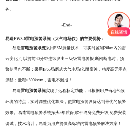
务。
-End-
雷电预警系统
易造EW3.0
（大气电场仪）
的
主要优势
：
雷电预警系统
易造
采用FSM测量技术，可实时监测20km内
的雷
云
变化,
可以
提前30分钟
连续发出三级
级雷电警报,
断网断电时，预
警信号也不断；
采用IP65场磨式
大气电场仪,耐腐蚀，精度高
无零点
漂移；量程≥300kv/m，雷电不漏报！
易造
雷电预警系统
实现了远程标定功能，可根据用户当地气候
环境的特点，实时调整优化算法，使雷电预警设备达到最优的预警
效果。
易造雷电预警系统探头5年
质保,软件终身免费升级,免费安装
调试，技术培训，易造为用户提供高标准的雷电预警解决方案！