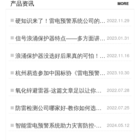
产品资讯
MORE
硬知识来了！雷电预警系统公司的选
2022.11.29
择看三点！【易造防雷】…
信号浪涌保护器特点——多方面讲解
2023.01.31
【易造防雷】…
浪涌保护器没选好后果真的可怕！
2022.11.16
【易造防雷】…
杭州易造参加中国标协《雷电预警系
2023.10.30
统信息采集传输技术规范》标准制定
启动会…
氧化锌避雷器-这篇文章足以让你了
2022.07.28
解【杭州易造】…
防雷检测公司哪家好-教你如何选择
2022.07.25
防雷检测公司【杭州易造】…
智能雷电预警系统助力灾害防控-大
2024.05.12
规模投入！-易造…