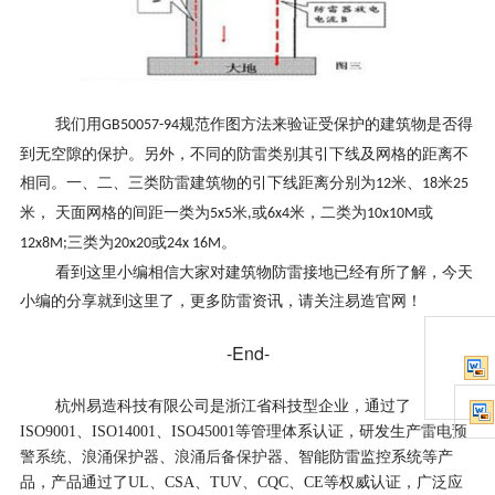
我们用
规范作图方法来验证受保护的建筑物是否得
GB50057-94
到无空隙的保护。另外，不同的防雷类别其引下线及网格的距离不
相同。一、二、三类防雷建筑物的引下线距离分别为
米、
米
12
18
25
米， 天面网格的间距一类为
米
或
米，二类为
或
5x5
,
6x4
10x10M
三类为
或
。
12x8M;
20x20
24x 16M
看到这里小编相信大家对建筑物防雷接地已经有所了解，今天
小编的分享就到这里了，更多防雷资讯，请关注易造官网！
-End-
杭州易造科技有限公司是浙江省科技型企业，通过了
雷电预
ISO9001、ISO14001、ISO45001等管理体系认证，研发生产
警系统
浪涌保护器
浪涌后备保护器
、
、
、智能防雷监控系统等产
品，产品通过了UL、CSA、TUV、CQC、CE等权威认证，⼴泛应