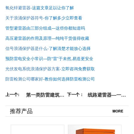
氧化锌避雷器
-这篇文章足以让你了解
关于浪涌保护器符号
-你了解多少立即查看
管型避雷器由三部分组成—这些你都知道吗
高压避雷器的作用及原理—纯纯干货值得收藏
信号浪涌保护器是什么
-了解清楚才能放心选择
预防雷电安全小常识—防“雷”于未然,易造更安全
光伏发电系统浪涌保护器方案
-立即咨询免费获取
防雷检测公司哪家好
-
教你如何选择防雷检测公司
上一个:
第一类防雷建筑物
下一个：
线路避雷器—一文
—一文全知道【杭
全都懂【杭州易
州易造】
造】
推荐产品
MORE