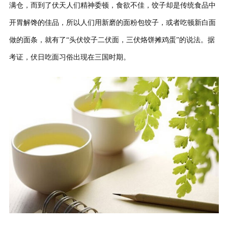
满仓，而到了伏天人们精神委顿，食欲不佳，饺子却是传统食品中
开胃解馋的佳品，所以人们用新磨的面粉包饺子，或者吃顿新白面
做的面条，就有了“头伏饺子二伏面，三伏烙饼摊鸡蛋”的说法。据
考证，伏日吃面习俗出现在三国时期。