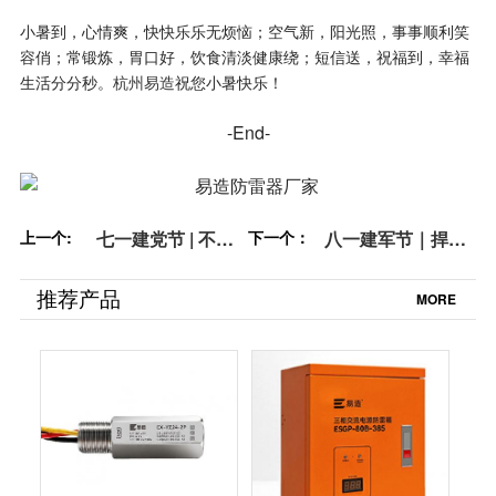
小暑到，心情爽，快快乐乐无烦恼；空气新，阳光照，事事顺利笑
容俏；常锻炼，胃口好，饮食清淡健康绕；短信送，祝福到，幸福
杭州易造
生活分分秒。
祝您小暑快乐！
-End-
上一个:
七一建党节 | 不忘
下一个：
八一建军节｜捍卫
初心 永远跟党走
国家,军魂永驻【杭
【杭州易造】
州易造】
推荐产品
MORE