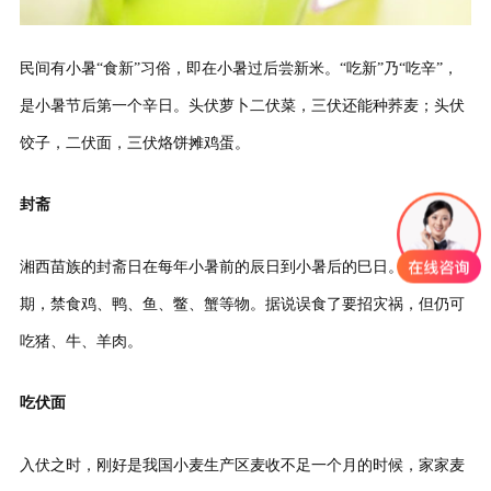
民间有小暑“食新”习俗，即在小暑过后尝新米。“吃新”乃“吃辛”，
是小暑节后第一个辛日。头伏萝卜二伏菜，三伏还能种荞麦；头伏
饺子，二伏面，三伏烙饼摊鸡蛋。
封斋
湘西苗族的封斋日在每年小暑前的辰日到小暑后的巳日。这段时
期，禁食鸡、鸭、鱼、鳖、蟹等物。据说误食了要招灾祸，但仍可
吃猪、牛、羊肉。
吃伏面
入伏之时，刚好是我国小麦生产区麦收不足一个月的时候，家家麦