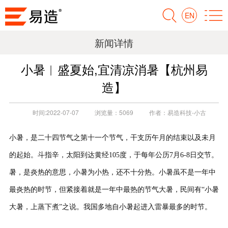
EN
新闻详情
小暑︱盛夏始,宜清凉消暑【杭州易
造】
时间:
2022-07-07
浏览量：
5069
作者：
易造科技-小古
小暑，是二十四节气之第十一个节气，干支历午月的结束以及未月
的起始。斗指辛，太阳到达黄经105度，于每年公历7月6-8日交节。
暑，是炎热的意思，小暑为小热，还不十分热。小暑虽不是一年中
最炎热的时节，但紧接着就是一年中最热的节气大暑，民间有“小暑
大暑，上蒸下煮”之说。我国多地自小暑起进入雷暴最多的时节。