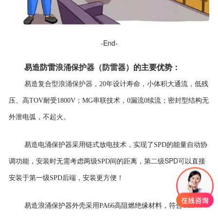
-End-
易造防雷
浪涌保护器
（
防雷器
）
的
主要优势
：
复合型浪涌保护器
易造
，
20年设计寿命，
小体积大通流，低残
压、高TOV耐受1800V；MG串联技术，0漏流0续流；密封型结构无
外泄电弧，不起火。
易造电涌保护器采用
链式放电技术，实现了SPD的能量自动协
二级SPD可
调功能，安装时无需考虑两级SPD间的距离，第
以直接
安装于第一级SPD后端，安装更方便！
易造浪涌保护器外壳
采用PA66高阻燃绝缘材料，符合UL94V-