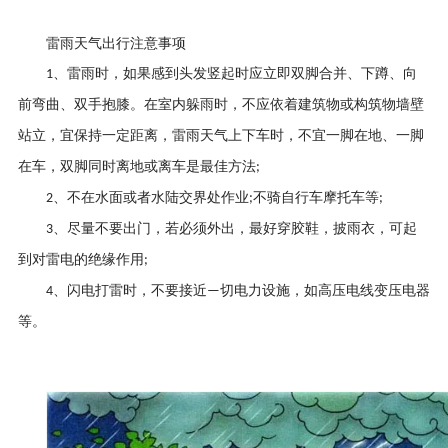
雷雨天气出行注意事项
、雷雨时，如果感到头发竖起时应立即双脚合并、下蹲、向
1
前弯曲、双手抱膝。在室内躲雨时，不应依着建筑物或构筑物墙壁
站立，宜保持一定距离，雷雨天气上下车时，不宜一脚在地、一脚
在车，双脚同时离地或离车是最佳方法
;
、不在水面或者水陆交界处作业
不骑自行车摩托车等
2
;
;
、尽量不要出门，若必须外出，最好穿胶鞋，披雨衣，可起
3
到对雷电的绝缘作用
;
、闪电打雷时，不要接近
切电力设施，如高压电线变压电器
4
—
等
。