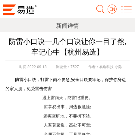
EN
新闻详情
防雷小口诀—几个口诀让你一目了然,
牢记心中【杭州易造】
时间:
2022-09-13
浏览量：
7527
作者：
易造科技-小陈
防雷小口诀，
打雷下雨不要急,安全
口诀
要牢记，保护你身边
的家人朋，免受雷击伤害:
遇上雷雨天，防雷很重要。
凉亭易出事，河边很危险
;
远离空旷地，不要树下站。
人畜莫聚集，高处不可攀
;
金属不能摸，工具要低拿
;