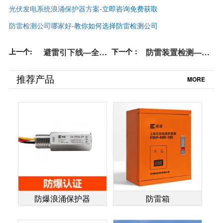
光伏发电系统浪涌保护器方案
-立即咨询免费获取
防雷检测公司哪家好
-
教你如何选择防雷检测公司
上一个:
避雷引下线—全面
下一个：
防雷装置检测—这
解析,免费打包送给
几点你都知道吗
你【杭州易造】
【杭州易造】
推荐产品
MORE
防爆浪涌保护器
防雷箱