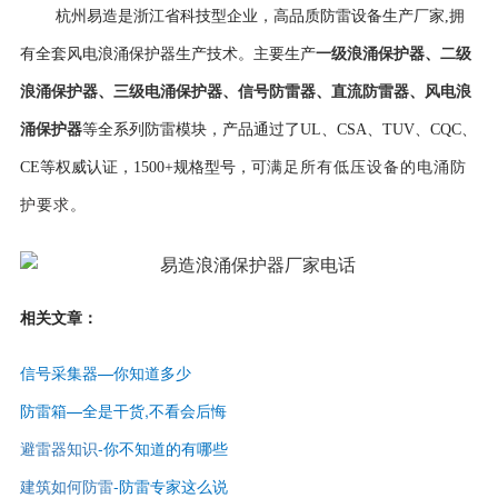
杭州易造是浙江省科技型企业，高品质防雷设备生产厂家,拥
一级浪涌保护器
、
二级
有全套风电浪涌保护器生产技术。主要生产
浪涌保护器
、
三级电涌保护器
、
信号防雷器
、
直流防雷器
、
风电浪
涌保护器
等全系列防雷模块，产品通过了UL、CSA、TUV、CQC、
CE等权威认证，
1500+规格型号，可
满足所有低压设备的电涌防
护要求。
相关文章：
信号采集器—你知道多少
防雷箱—全是干货,不看会后悔
避雷器知识
-
你不知道的有哪些
建筑如何防雷
-
防雷专家这么说