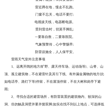
雷近蹲在地，慢走不乱跑。
门窗不忘关，电话不要打
;
电视拔天线，电器断电源。
受到雷击时，切莫手脚乱
;
要靠自救，二要靠医院。
—
气象预警传，心中警惕早
;
防雷设施全，人人保平安。
雷雨天气室外注意事项
、远离开阔的地方
旷野、露天停车场、运动场等
、山脊、山
1
(
)
顶、孤立建筑物，不在避雷针及其引下线、有外漏金属物的地方
比
(
如电话亭、路灯下等
停留，不在屋顶停留，不在大树和岗亭下避
)
雨
;
、寻找合适的避雷场所，有防雷装置的建筑物内、较深的山
2
洞、但勿触及洞壁并要并拢双脚
如实在找不到以上地点，可选择低
;