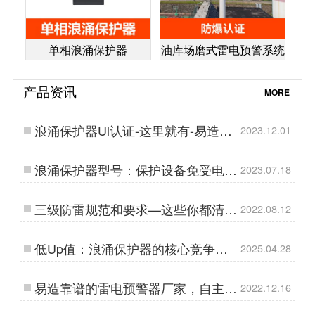
单相浪涌保护器
油库场磨式雷电预警系统
产品资讯
MORE
浪涌保护器Ul认证-这里就有-易造防
2023.12.01
雷…
浪涌保护器型号：保护设备免受电力
2023.07.18
波动，杭州易造品牌领先之选-易造
防雷…
三级防雷规范和要求—这些你都清楚
2022.08.12
吗【杭州易造】…
低Up值：浪涌保护器的核心竞争力-
2025.04.28
易造…
易造靠谱的雷电预警器厂家，自主研
2022.12.16
发品质保障！【易造防雷】…