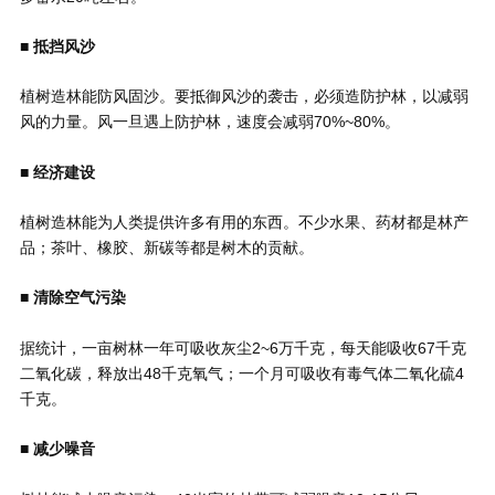
■ 抵挡风沙
植树造林能防风固沙。要抵御风沙的袭击，必须造防护林，以减弱
风的力量。风一旦遇上防护林，速度会减弱70%~80%。
■ 经济建设
植树造林能为人类提供许多有用的东西。不少水果、药材都是林产
品；茶叶、橡胶、新碳等都是树木的贡献。
■ 清除空气污染
据统计，一亩树林一年可吸收灰尘2~6万千克，每天能吸收67千克
二氧化碳，释放出48千克氧气；一个月可吸收有毒气体二氧化硫4
千克。
■ 减少噪音