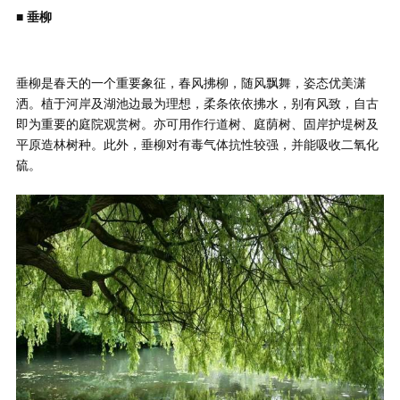
■ 垂柳
垂柳是春天的一个重要象征，春风拂柳，随风飘舞，姿态优美潇
洒。植于河岸及湖池边最为理想，柔条依依拂水，别有风致，自古
即为重要的庭院观赏树。亦可用作行道树、庭荫树、固岸护堤树及
平原造林树种。此外，垂柳对有毒气体抗性较强，并能吸收二氧化
硫。