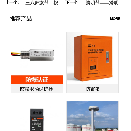
上一个:
三八妇女节丨祝所
下一个：
清明节——清明时
有女神:愿你笑靥如
节雨纷纷，路上行
花,一生不减芳华-杭
人欲断魂【杭州易
推荐产品
MORE
州易造
造】
防爆浪涌保护器
防雷箱