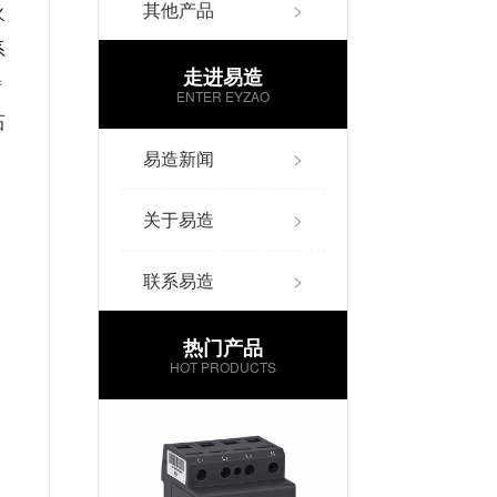
其他产品
>
火
系
走进易造
措
ENTER EYZAO
石
易造新闻
>
关于易造
>
联系易造
>
热门产品
HOT PRODUCTS