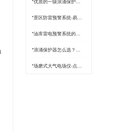
*
优质的一级浪涌保护器
品牌有哪些特点？易造
身
防雷
*
景区防雷预警系统-易造
防雷
*
油库雷电预警系统的传
感器都有哪些-点击查
，
看-易造
*
浪涌保护器怎么选？三
值
大核心指标+三大实战
策略助您精准选型-易造
*
场磨式大气电场仪-点击
了解更多-易造