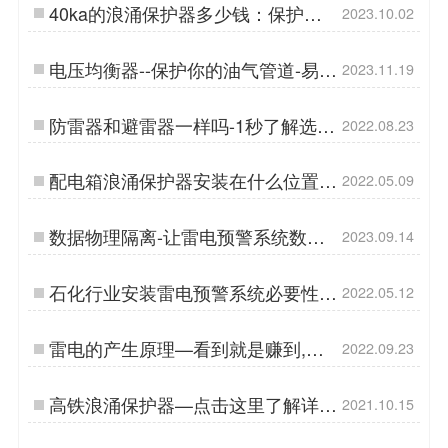
40ka的浪涌保护器多少钱：保护电
2023.10.02
器设备的不可或缺之选-易造防雷…
电压均衡器--保护你的油气管道-易造
2023.11.19
防雷…
防雷器和避雷器一样吗-1秒了解选择
2022.08.23
不愁【杭州易造】…
配电箱浪涌保护器安装在什么位置-
2022.05.09
查看详情【杭州易造】…
数据物理隔离-让雷电预警系统数据
2023.09.14
更安全！-易造防雷…
石化行业安装雷电预警系统必要性-
2022.05.12
提前预警安全更有保障【杭州易造】
…
雷电的产生原理—看到就是赚到,一
2022.09.23
篇文章讲全【杭州易造】…
高铁浪涌保护器—点击这里了解详情
2021.10.15
【易造防雷】…