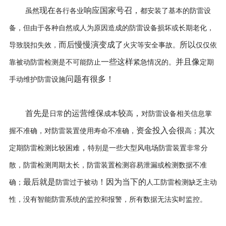
现在
响应国家号召，
虽然
各行各业
都安装了基本的防雷设
备，但由于各种自然或人为原因造成的防雷设备损坏或长期老化，
而后慢慢演变成了
所以
导致脱扣失效，
火灾等安全事故。
仅仅依
一些这样
并且像
靠被动防雷检测是不可能防止
紧急情况的。
定期
问题有很多！
手动维护防雷设施
首先是
的运营维保
较
，
日常
成本
高
对防雷设备相关信息掌
资金投入会很
其次
握不准确，对防雷装置使用寿命不准确，
高；
，
定期防雷检测比较困难
特别是一些大型风电场防雷装置非常分
散，防雷检测周期太长，防雷装置检测容易泄漏或检测数据不准
最后就是
！因为当下的
确；
防雷过于被动
人工防雷检测缺乏主动
性，没有智能防雷系统的监控和报警，所有数据无法实时监控。