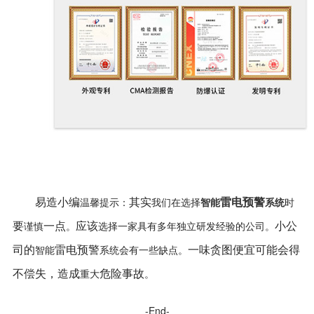
易造小编
其实
雷电预警
温馨提示：
我们在选择
智能
系
统
时
要
一点
应该
小公
谨慎
。
选择一家具有多年独立研发经验的公司。
司的
雷电预警
一味贪图便宜可能会得
智能
系统会有一些缺点。
不偿失，造成
危险事故
重大
。
-End-