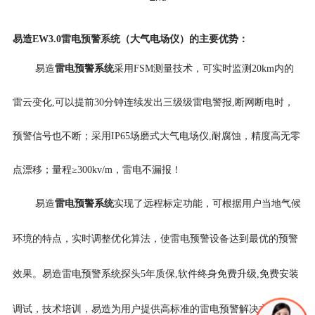
雷电预警系统
易造EW3.0
（大气电场仪）
的
主要优势
：
雷电预警系统
易造
采用FSM测量技术，可实时监测20km内
的
雷云
变化,
可以
提前30分钟
连续发出三级
级雷电警报,
断网断电时，
预警信号也不断；
采用IP65场磨式
大气电场仪,耐腐蚀，精度高
无零
点漂移；量程≥300kv/m，雷电不漏报！
易造
雷电预警系统
实现了远程标定功能，可根据用户当地气候
环境的特点，实时调整优化算法，使雷电预警设备达到最优的预警
效果。
易造雷电预警系统探头5年
质保,软件终身免费升级,免费安装
调试，技术培训，易造为用户提供高标准的雷电预警解决方案！