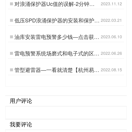
对浪涌保护器Uc值的误解-2分钟带
2023.11.12
你解开-易造防雷…
低压SPD浪涌保护器的安装和保护-
2022.03.21
你可能还不知道【杭州易造】…
油库安装雷电预警多少钱—点击获取
2023.06.10
价格表-易造防雷…
雷电预警系统场磨式和电子式的区
2022.06.26
别-预警准确率重要因素【杭州易
造】…
管型避雷器—一看就清楚【杭州易
2022.08.15
造】…
用户评论
我要评论