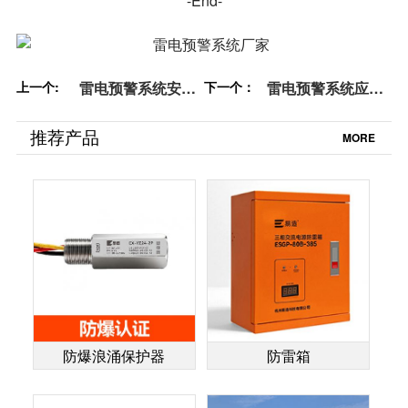
-End-
上一个:
雷电预警系统安装
下一个：
雷电预警系统应用
注意事项-地电位反
的典型区域-保护设
击【杭州易造】
备保护人【杭州易
推荐产品
MORE
造】
防爆浪涌保护器
防雷箱