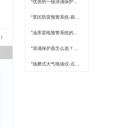
*
优质的一级浪涌保护器
品牌有哪些特点？易造
防雷
*
景区防雷预警系统-易造
防雷
*
油库雷电预警系统的传
造】
感器都有哪些-点击查
看-易造
*
浪涌保护器怎么选？三
大核心指标+三大实战
策略助您精准选型-易造
*
场磨式大气电场仪-点击
了解更多-易造