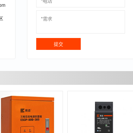
om
区
提交