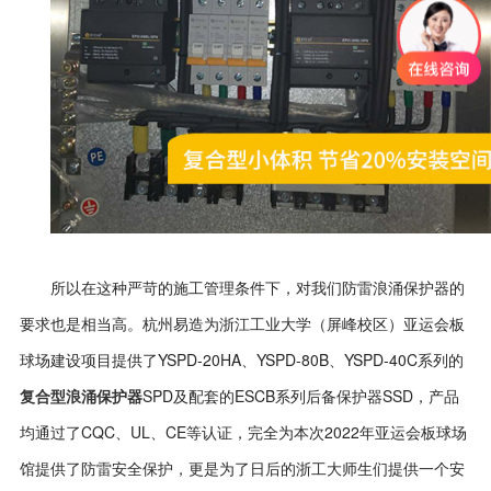
所以在这种严苛的施工管理条件下，对我们防雷浪涌保护器的
要求也是相当高。杭州易造为浙江工业大学（屏峰校区）亚运会板
YSPD-20HA
YSPD-80B
YSPD-40C
球场建设项目提供了
、
、
系列的
SPD
ESCB
SSD
复合型浪涌保护器
及配套的
系列后备保护器
，产品
CQC
UL
CE
2022
均通过了
、
、
等认证，完全为本次
年亚运会板球场
馆提供了防雷安全保护，更是为了日后的浙工大师生们提供一个安