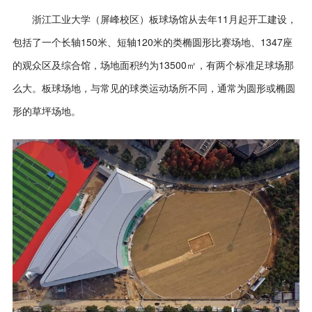
浙江工业大学（屏峰校区）板球场馆从去年
11
月起开工建设，
包括
了
一个长轴
150
米、短轴
120
米的类椭圆形比赛场地、
1347
座
的观众区及综合馆
，场地面积约为
13500
㎡，有两个标准足球场那
么大。
板球场地，
与
常见的球类运动场所
不同
，通常为圆形或椭圆
形的草坪场地。