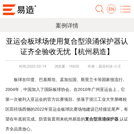
EN
案例详情
亚运会板球场使用复合型浪涌保护器认
证齐全验收无忧【杭州易造】
时间:
2022-02-14
浏览量：
16635
作者：
易造科技-小王
板球在印度、巴基斯坦、孟加拉国、斯里兰卡等国家很流行。
2004年，中国加入了国际板球协会。在2010年广州亚运会上，它
第一次被列入亚运会的官方比赛项目。
坐落于浙江工业大学屏峰校
区田径场西侧的
2022
年亚运会板球比赛场地建设已经接近尾声，有
复合型浪涌保护器
望在年底前完成。防雷装置用来杭州易造的
,认证
齐全品质放心。