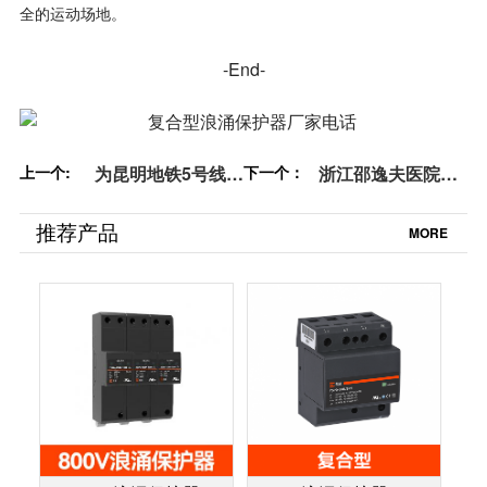
全的运动场地。
-End-
上一个:
为昆明地铁5号线提
下一个：
浙江邵逸夫医院使
供防雷浪涌保护器-
用浪涌保护器品质
检测报告齐全【杭
得到客户一致好评
推荐产品
MORE
州易造】
【杭州易造】