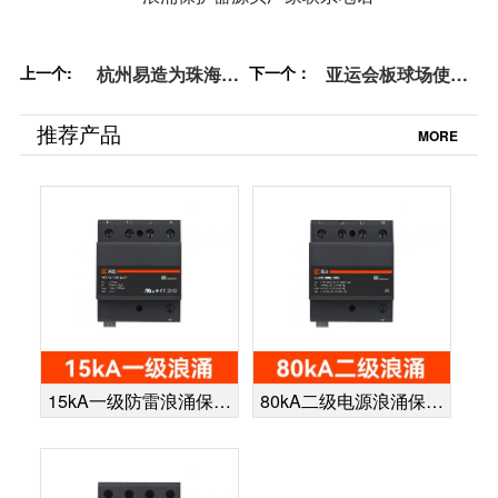
上一个:
杭州易造为珠海粤
下一个：
亚运会板球场使用
海酒店提供浪涌保
复合型浪涌保护器
护器-型号规格可定
认证齐全验收无忧
推荐产品
MORE
制[杭州易造]
【杭州易造】
15kA一级防雷浪涌保护
80kA二级电源浪涌保护
器
器