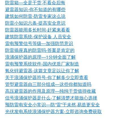
防雷箱—全是干货,不看会后悔
避雷器知识
-你不知道的有哪些
建筑如何防雷
-防雷专家这么说
防雷小知识六条
-提高安全意识
防雷器能用多长时间
-赶紧来看看
建筑防雷系统
-保护设备 人员安全
雷电预警信号等级—加强防范意识
防雷插座真的防雷吗
-答案是肯定的
浪涌保护器的原理—1分钟全面了解
雷电预警系统软件
-国内优质厂家制造
氧化锌避雷器
-这篇文章足以让你了解
关于浪涌保护器符号
-你了解多少立即查看
管型避雷器由三部分组成—这些你都知道吗
高压避雷器的作用及原理—纯纯干货值得收藏
信号浪涌保护器是什么
-了解清楚才能放心选择
预防雷电安全小常识—防“雷”于未然,易造更安全
光伏发电系统浪涌保护器方案
-立即咨询免费获取