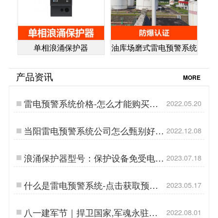
单相浪涌保护器
油库场磨式雷电预警系统
产品资讯
MORE
雷电预警系统价格-怎么才能购买的
2022.05.20
如意呢【杭州易造】…
当阳雷电预警系统公司怎么甄别好
2022.12.08
坏？厂家教你判断！【易造防雷】…
浪涌保护器型号：保护设备免受电力
2023.07.18
波动，杭州易造品牌领先之选-易造
防雷…
什么是雷电预警系统-点击获取预警
2023.05.17
产品介绍手册-易造防雷…
八一建军节｜捍卫国家,军魂永驻
2022.08.01