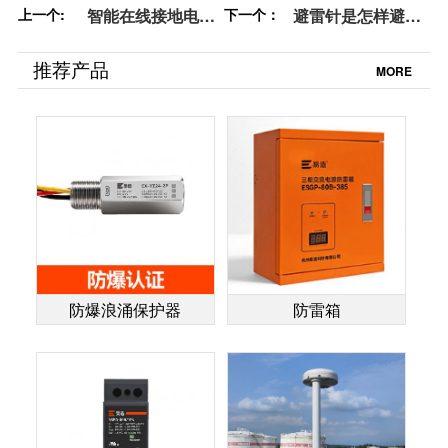
上一个:
智能在线接地电阻
下一个：
避雷针是怎样避雷
测试仪—数字化防
的？看完秒明白！
雷设备【易造防
【易造防雷】
推荐产品
MORE
雷】
防爆浪涌保护器
防雷箱