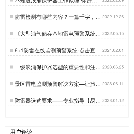
思说是电专业【杭州易造】…
防雷检测有哪些内容？一篇千字，一
2022.12.26
篇全知（易造防雷）…
《大型油气储存基地雷电预警系统基
2022.05.15
本要求》解读-点击详情查看【杭州
易造】…
6+1防雷在线监测预警系统-点击查看
2024.02.01
详情-易造防雷…
一级浪涌保护器选型的重要性和注意
2023.06.25
事项-点击获取选型指南-易造防雷…
景区雷电监测预警解决方案—让旅游
2023.06.11
更安全-易造…
防雷器​选购要求——专业指导【易造
2023.01.12
防雷】…
用户评论