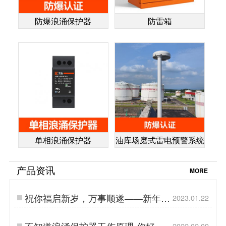
防爆浪涌保护器
防雷箱
单相浪涌保护器
油库场磨式雷电预警系统
产品资讯
MORE
祝你福启新岁，万事顺遂——新年快
2023.01.22
乐【杭州易造】…
不知道浪涌保护器工作原理-你好意
2022.02.09