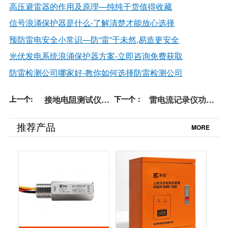
高压避雷器的作用及原理—纯纯干货值得收藏
信号浪涌保护器是什么
-了解清楚才能放心选择
预防雷电安全小常识—防“雷”于未然,易造更安全
光伏发电系统浪涌保护器方案
-立即咨询免费获取
防雷检测公司哪家好
-
教你如何选择防雷检测公司
上一个:
接地电阻测试仪的
下一个：
雷电流记录仪功能
使用范围——清楚
和原理【易造防
范围，“对症下
雷】
推荐产品
MORE
药”！【易造防雷】