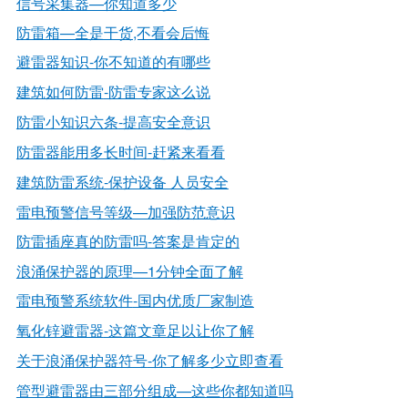
信号采集器—你知道多少
防雷箱—全是干货,不看会后悔
避雷器知识
-你不知道的有哪些
建筑如何防雷
-防雷专家这么说
防雷小知识六条
-提高安全意识
防雷器能用多长时间
-赶紧来看看
建筑防雷系统
-保护设备 人员安全
雷电预警信号等级—加强防范意识
防雷插座真的防雷吗
-答案是肯定的
浪涌保护器的原理—1分钟全面了解
雷电预警系统软件
-国内优质厂家制造
氧化锌避雷器
-这篇文章足以让你了解
关于浪涌保护器符号
-你了解多少立即查看
管型避雷器由三部分组成—这些你都知道吗