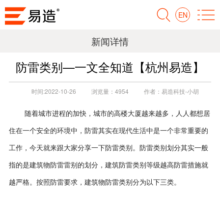
EN
新闻详情
防雷类别—一文全知道【杭州易造】
时间:
2022-10-26
浏览量：
4954
作者：
易造科技-小胡
随着城市进程的加快，城市的高楼大厦越来越多，人人都想居
住在一个安全的环境中，防雷其实在现代生活中是一个非常重要的
工作
，今天就来跟大家分享一下防雷类别。防雷类别划分其实一般
指的是
建筑物防雷
雷别
的
划分
，建筑防雷
类别
等级越高防雷措施就
越严格
。
按照防雷要求，建筑物
防雷类别
分为以下三类。