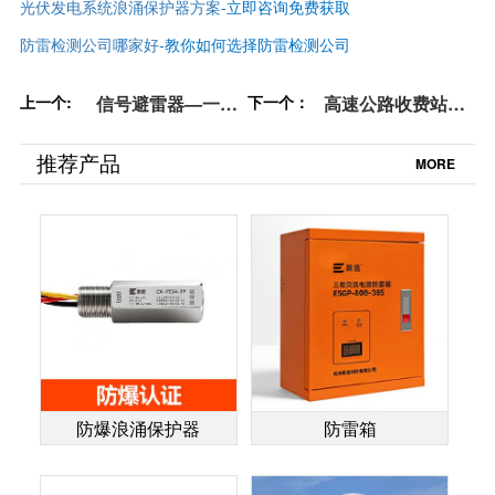
光伏发电系统浪涌保护器方案
-立即咨询免费获取
防雷检测公司哪家好
-
教你如何选择防雷检测公司
上一个:
信号避雷器—一文
下一个：
高速公路收费站防
全悉！速看【杭州
雷基础知识-立即查
易造】
看【易造防雷】
推荐产品
MORE
防爆浪涌保护器
防雷箱