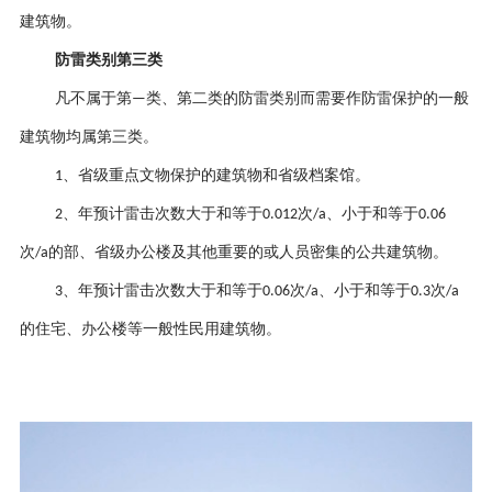
建筑物。
防雷类别
第三类
凡不属于第
类、第二类的
防雷类别
而需要作防雷保护的一般
—
建筑物均属第三类。
、
省级重点文物保护的建筑物和省级档案馆。
1
、
年预计雷击次数大于和等于
次
、小于和等于
2
0.012
/a
0.06
次
的部、省级办公楼及其他重要的或人员密集的公共建筑物。
/a
、
年预计雷击次数大于和等于
次
、小于和等于
次
3
0.06
/a
0.3
/a
的住宅、办公楼等一般性民用建筑物
。