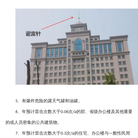
、
有爆炸危险的露天气罐和油罐。
5
、
年预计雷击次数大于
次
的部、省级办公楼及其他重要
6
0.06
/a
的或人员密集的公共建筑物。
、
年预计雷击次数大于
次
的住宅、办公楼与
般性民用
7
0.3
/a
—