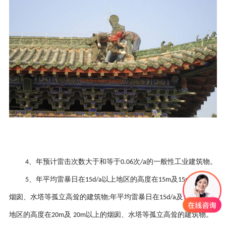
、
年预计雷击次数大于和等于
次
的一般性工业建筑物。
4
0.06
/a
、
年平均雷暴日在
以上地区的高度在
及
以上的
5
15d/a
15m
15m
烟囱、水塔等孤立高耸的建筑物
年平均雷暴日在
及
以下
;
15d/a
15d/a
地区的高度在
及
以上的烟囱、水塔等孤立高耸的建筑物。
20m
20m