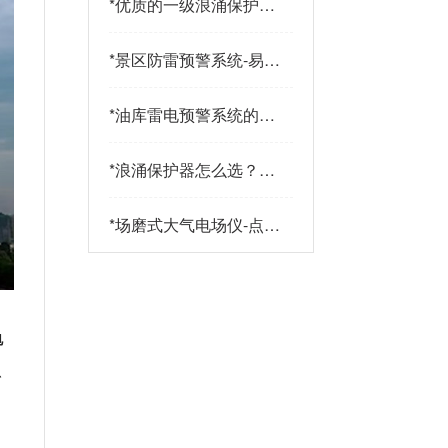
*
优质的一级浪涌保护器
品牌有哪些特点？易造
防雷
*
景区防雷预警系统-易造
防雷
*
油库雷电预警系统的传
感器都有哪些-点击查
看-易造
*
浪涌保护器怎么选？三
大核心指标+三大实战
策略助您精准选型-易造
*
场磨式大气电场仪-点击
了解更多-易造
电
、