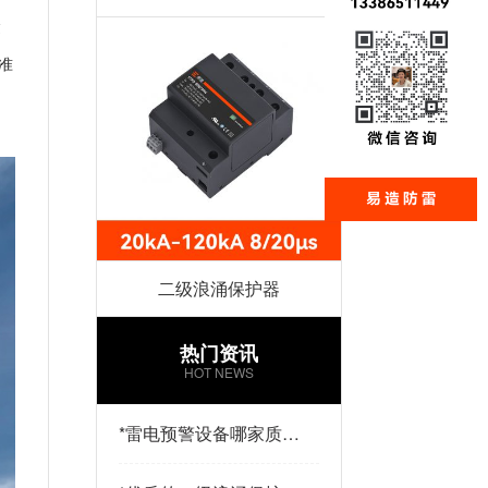
达
准
二级浪涌保护器
热门资讯
HOT NEWS
*
雷电预警设备哪家质量
好？易造防雷