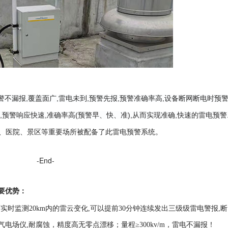
警不漏报,覆盖面广,雷电未到,预警先报,预警准确率高,设备断网断电时预
术
,预警响应快速,准确率高(预警早、快、准),从而实现准确,快速的雷电预警
、医院、景区等重要场所被配备了此雷电预警系统。
-End-
要优势
：
实时监测20km内
的雷云
变化,
可以
提前30分钟
连续发出三级
级雷电警报,
断
气电场仪,耐腐蚀，精度高
无零点漂移；量程≥300kv/m，雷电不漏报！