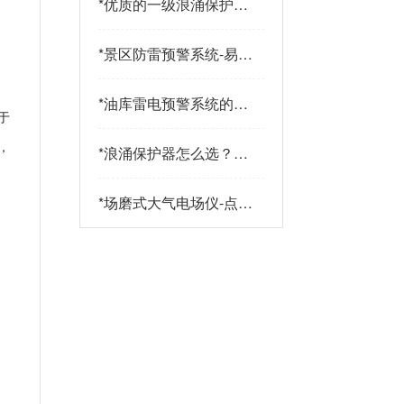
*
优质的一级浪涌保护器
品牌有哪些特点？易造
防雷
*
景区防雷预警系统-易造
防雷
*
油库雷电预警系统的传
于
感器都有哪些-点击查
看-易造
，
*
浪涌保护器怎么选？三
大核心指标+三大实战
策略助您精准选型-易造
*
场磨式大气电场仪-点击
了解更多-易造