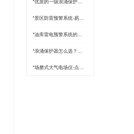
*
优质的一级浪涌保护器
品牌有哪些特点？易造
防雷
*
景区防雷预警系统-易造
防雷
*
油库雷电预警系统的传
感器都有哪些-点击查
看-易造
*
浪涌保护器怎么选？三
大核心指标+三大实战
策略助您精准选型-易造
*
场磨式大气电场仪-点击
了解更多-易造