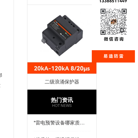
那
二级浪涌保护器
童
热门资讯
HOT NEWS
*
雷电预警设备哪家质量
好？易造防雷