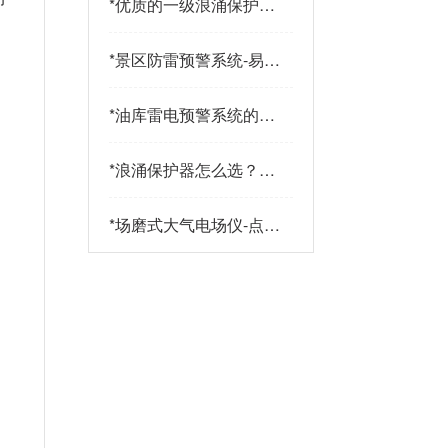
*
优质的一级浪涌保护器
品牌有哪些特点？易造
防雷
*
景区防雷预警系统-易造
防雷
*
油库雷电预警系统的传
感器都有哪些-点击查
看-易造
*
浪涌保护器怎么选？三
大核心指标+三大实战
策略助您精准选型-易造
*
场磨式大气电场仪-点击
了解更多-易造