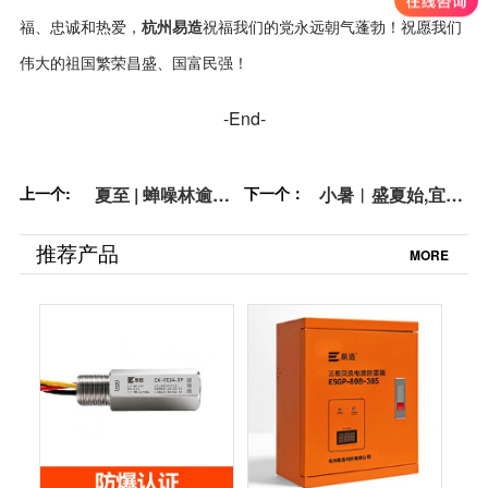
杭州易造
福、忠诚和热爱，
祝福我们的党永远朝气蓬勃！祝愿我们
伟大的祖国繁荣昌盛、国富民强！
-End-
上一个:
夏至 | 蝉噪林逾
下一个：
小暑︱盛夏始,宜清
静，鸟鸣山更幽
凉消暑【杭州易
【杭州易造】
造】
推荐产品
MORE