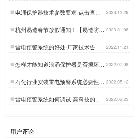
器-这么选更省钱【杭州易造】…
电涌保护器技术参数要求-点击查看-
2023.12.29
易造防雷…
杭州易造春节放假通知！【易造防
2023.01.08
雷】…
雷电预警系统的好处-厂家技术告诉
2022.11.21
你【易造防雷】…
怎样才能知道浪涌保护器是否损坏-
2022.07.08
遥信端子告诉你【杭州易造】…
石化行业安装雷电预警系统必要性-
2022.05.12
提前预警安全更有保障【杭州易造】
…
雷电预警系统如何调试-高科技的雷
2022.02.23
电预警就是不一样【杭州易造】…
用户评论