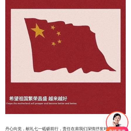
丹心向党，献礼七一砥砺前行，责任在肩我们深情抒发对党的祝