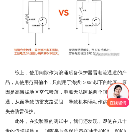
综上，使用间隙作为浪涌后备保护器雷电流通道的产
品，其使用范围偏小，只能用于海拔
1500m以下的地区。
原
因
是高海拔地区空气稀薄，电弧无法跨越
两个
间隙
之间
导
通，从而导致防雷支路受阻
，
导致机构误动作跳闸，设备
失去防雷保护。
此外，在实验室的
测试
中，我们还发现，即使在
几十
米的
低海拔地区，间隙类后备保护器在冲击
40KA、80KA