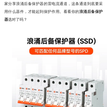
家分享浪涌
后备保护器的雷电流通道
，
这条通道
到底要
采
浪涌后备保护
用什么器件，
才能起到保护作用。看看
你的
器
选对了吗？