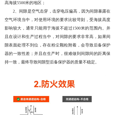
高
海拔
5500米的地区；
2、
间隙是空气击穿，击穿电压偏高，
因为
间隙暴露在
空气环境当中
，
对使用环境的要求比较苛刻
，
受海拔高度
影响较大，通常只能用于海拔不超过
1500米的范围内
。
并
且
在设计和生产过程当中，对间隙的要求非常高，
如果
间
隙表面处理不到位
，
存在粉尘颗粒附着，
会导致后备保护
器的
一致性差
；
并且在生产时，很难做到
间隙
间
的距离
保
持
一致，最终导致间隙
型后备保护器
的
质量不稳定。