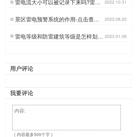
雷电流大小可以被记录下来吗?雷电
2022.10.31
记录仪是如何工作的?【杭州易造】
…
景区雷电预警系统的作用-点击查看
2023.08.20
详情介绍-易造防雷…
雷电等级和防雷建筑等级是怎样划分
2023.01.06
的-你想知道的都在这里【易造防
雷】…
用户评论
我要评论
( 内容最多500个字 )