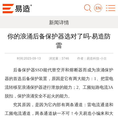
EN
新闻详情
你的浪涌后备保护器选对了吗-易造防
雷
时间:
2023-09-13
浏览量：
3746
作者：
易造科技-小古
后备保护器
SSD
能代替空开和熔断器
而
成为浪涌保护
器
的
首选后备保护装置，原因是它有两大能力：
1、把雷电
流
转
移至浪涌保护器进行泄放
的能力
；
2、工频短路电流3A
脱扣，保护浪涌安全不起火
的能力
。
究其原因，是因为它内部
有两条通道：雷电流通道和
工频电流通道
，
两条通道缺一不可！
今天
易造
小编
来和大