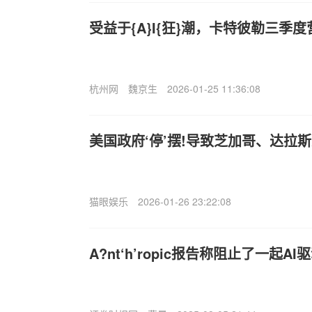
受益于{A}I{狂}潮，卡特彼勒三季度
杭州网
魏京生
2026-01-25 11:36:08
美国政府‘停’摆!导致芝加哥、达拉
猫眼娱乐
2026-01-26 23:22:08
A?nt‘h’ropic报告称阻止了一起A