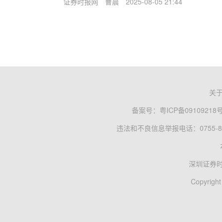
证券时报网
曹晨
2025-08-05 21:44
关
备案号：
粤ICP备09109218
违法和不良信息举报电话：0755-83
深圳证券
Copyright