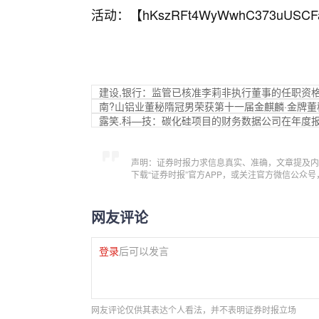
活动：【
hKszRFt4WyWwhC373uUSCF
建设,银行：监管已核准李莉非执行董事的任职资
南?山铝业董秘隋冠男荣获第十一届金麒麟·金牌
露笑.科—技：碳化硅项目的财务数据公司在年度
声明：证券时报力求信息真实、准确，文章提及内
下载“证券时报”官方APP，或关注官方微信公众
网友评论
登录
后可以发言
网友评论仅供其表达个人看法，并不表明证券时报立场