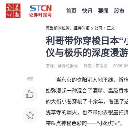
首页
快讯
要闻
股市
您当前的位置：
证券时报
>
公司
>
正文
利哥带你穿梭日本“
仪与极乐的深度漫游
来源：证券时报网
作者：陈信聪
2026-02
当东京的夕阳沉入地平线，新
点赞
始弥漫起一种混合了酒精、高级香
的大街小巷穿梭了十余年，看透了这
浅草寺的烟火，也不带你去银座扫
带📝点神秘色彩的——“小粉灯⭐”。