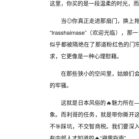
这里，你买的是一段温柔的时光，而
当🙂你真正走进那扇门，换上
“Irasshaimase”（欢迎光
似乎都被隔绝在了那道粉红色的门帘
求，它更像是一种心理慰藉。
在那些狭小的空间里，姑娘们
的牢骚。
这就是日本风俗的🔥魅力所在
象。而利哥的任务，就是带你撕开
不🎯踩坑，不交智商税。我们要深
有内部人才知道的🔥“避雷指南”。