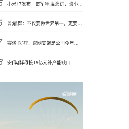
小米17发布！雷军年:度演讲，谈小米如何“逆天改命”
曾;毓群：不仅要做世界第一，更要让世界尊重（附演讲实录）
赛诺‘医’疗：密网支架是公司今年获得注册证的一款创新医疗器械产品，于2025年下半年开始进行市场销售
安{琪}酵母投15亿元补产能缺口