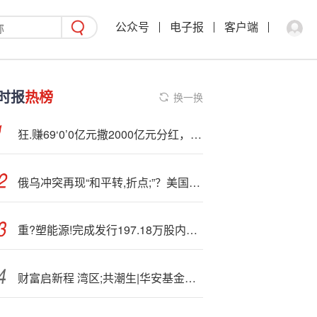
公众号
电子报
客户端
时报
热榜
换一换
狂.赚69‘0’0亿元撒2000亿元分红，国有六大行中期业绩亮眼，投资者笑称“躺着赚钱”
俄乌冲突再现“和平转,折点;”？美国务卿、泽连斯基均释放积极信号
重?塑能源!完成发行197.18万股内资股
财富启新程 湾区;共潮生|华安基金受邀参加2025招商银行财富合作伙伴论坛