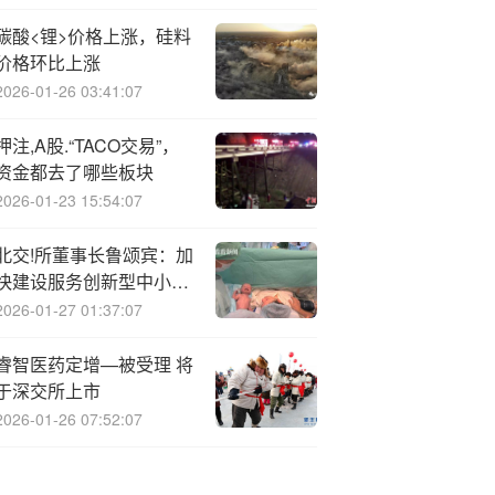
碳酸<锂>价格上涨，硅料
价格环比上涨
2026-01-26 03:41:07
押注,A股.“TACO交易”，
资金都去了哪些板块
2026-01-23 15:54:07
北交!所董事长鲁颂宾：加
快建设服务创新型中小企
业主阵地
2026-01-27 01:37:07
睿智医药定增—被受理 将
于深交所上市
2026-01-26 07:52:07